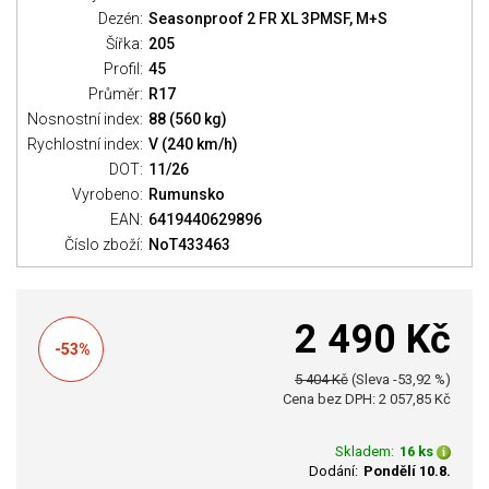
Dezén:
Seasonproof 2 FR XL 3PMSF, M+S
Šířka:
205
Profil:
45
Průměr:
R17
Nosnostní index:
88 (560 kg)
Rychlostní index:
V (240 km/h)
DOT:
11/26
Vyrobeno:
Rumunsko
EAN:
6419440629896
Číslo zboží:
NoT433463
2 490 Kč
-53%
5 404 Kč
(Sleva -53,92 %)
Cena bez DPH: 2 057,85 Kč
Skladem:
16 ks
Dodání:
Pondělí 10.8.