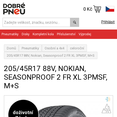
0 Kč
Přihlásit
Pneumatiky
Disky
Kompletní kola
Příslušenství
Výprodej
Domů
Pneumatiky
Osobní a 4x4
celoroční
205/45R17 88V, Nokian, Seasonproof 2 FR XL 3PMSF, M+S
205/45R17 88V, NOKIAN,
SEASONPROOF 2 FR XL 3PMSF,
M+S
doživotní