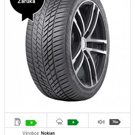
Záruka
70
A
B
dB
Výrobce:
Nokian