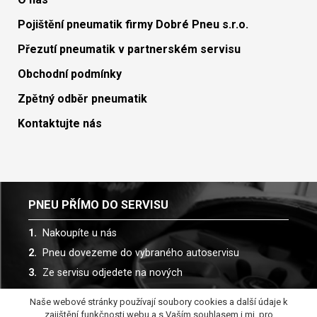
Pojištění pneumatik firmy Dobré Pneu s.r.o.
Přezutí pneumatik v partnerském servisu
Obchodní podmínky
Zpětný odběr pneumatik
Kontaktujte nás
PNEU PŘÍMO DO SERVISU
Nakoupíte u nás
Pneu dovezeme do vybraného autoservisu
Ze servisu odjedete na nových
Naše webové stránky používají soubory cookies a další údaje k
Spolupracujeme s více než 30 autoservisy
zajištění funkčnosti webu a s Vaším souhlasem i mj. pro