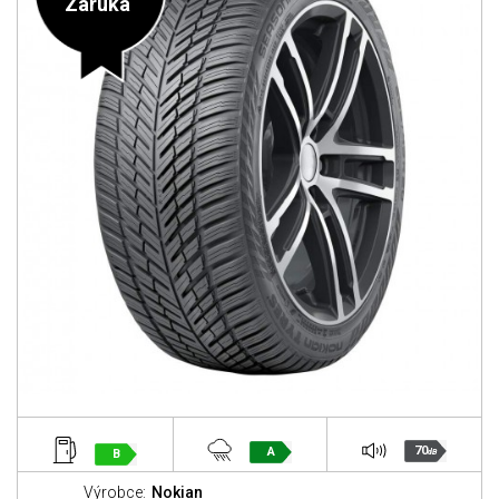
Záruka
70
A
B
dB
Výrobce:
Nokian