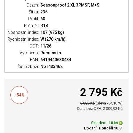
Dezén:
Seasonproof 2 XL 3PMSF, M+S
Šířka:
235
Profil:
60
Průměr:
R18
Nosnostní index:
107 (975 kg)
Rychlostní index:
W (270 km/h)
DOT:
11/26
Vyrobeno:
Rumunsko
EAN:
6419440630434
Číslo zboží:
NoT433462
2 795 Kč
-54%
6 089 Kč
(Sleva -54,10 %)
Cena bez DPH: 2 309,92 Kč
Skladem:
18 ks
Dodání:
Pondělí 10.8.