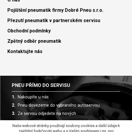
Pojištění pneumatik firmy Dobré Pneu s.r.o.
Přezutí pneumatik v partnerském servisu
Obchodní podmínky
Zpětný odběr pneumatik
Kontaktujte nás
PNEU PŘÍMO DO SERVISU
Nakoupíte u nás
Pneu dovezeme do vybraného autoservisu
Ze servisu odjedete na nových
Naše webové stránky používají soubory cookies a další údaje k
Spolupracujeme s více než 30 autoservisy
zajištění funkčnosti webu a s Vaším souhlasem i mj. pro