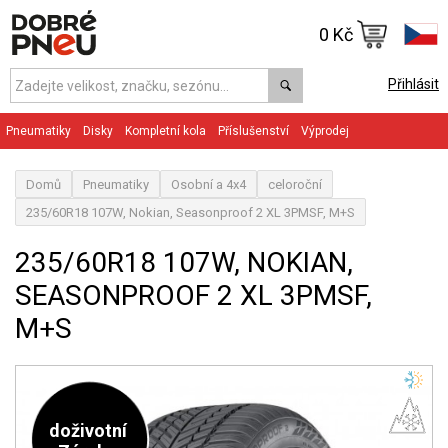
0 Kč
Přihlásit
Pneumatiky
Disky
Kompletní kola
Příslušenství
Výprodej
Domů
Pneumatiky
Osobní a 4x4
celoroční
235/60R18 107W, Nokian, Seasonproof 2 XL 3PMSF, M+S
235/60R18 107W, NOKIAN,
SEASONPROOF 2 XL 3PMSF,
M+S
doživotní