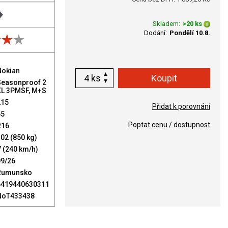
Skladem:
>20 ks
Dodání:
Pondělí 10.8.
Nokian
ks
Seasonproof 2
XL 3PMSF, M+S
215
Přidat k porovnání
65
Poptat cenu / dostupnost
R16
02 (850 kg)
 (240 km/h)
09/26
Rumunsko
6419440630311
NoT433438