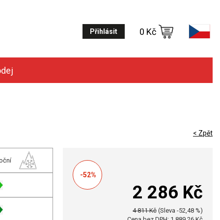
0 Kč
Přihlásit
odej
< Zpět
oční
-52%
2 286 Kč
4 811 Kč
(Sleva -52,48 %)
Cena bez DPH: 1 889,26 Kč