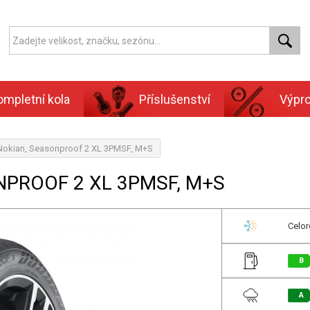
ompletní kola
Příslušenství
Výpr
Nokian, Seasonproof 2 XL 3PMSF, M+S
NPROOF 2 XL 3PMSF, M+S
Celor
B
A