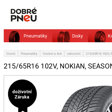
Pneumatiky
Disky
K
Domů
Pneumatiky
Osobní a 4x4
celoroční
215/65R16 102V, 
215/65R16 102V, NOKIAN, SEASO
doživotní
Záruka