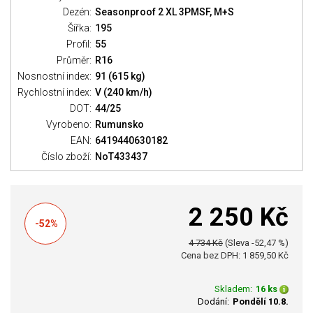
Dezén:
Seasonproof 2 XL 3PMSF, M+S
Šířka:
195
Profil:
55
Průměr:
R16
Nosnostní index:
91 (615 kg)
Rychlostní index:
V (240 km/h)
DOT:
44/25
Vyrobeno:
Rumunsko
EAN:
6419440630182
Číslo zboží:
NoT433437
2 250 Kč
-52%
4 734 Kč
(Sleva -52,47 %)
Cena bez DPH: 1 859,50 Kč
Skladem:
16 ks
Dodání:
Pondělí 10.8.