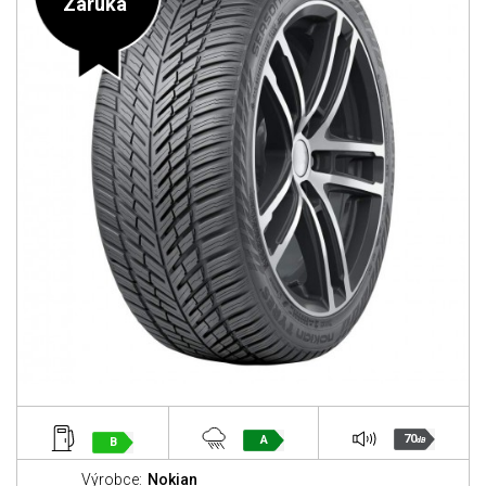
Záruka
70
A
B
dB
Výrobce:
Nokian