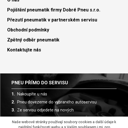
Pojištění pneumatik firmy Dobré Pneu s.r.o.
Přezutí pneumatik v partnerském servisu
Obchodní podmínky
Zpětný odběr pneumatik
Kontaktujte nás
PNEU PŘÍMO DO SERVISU
Nakoupíte u nás
Pneu dovezeme do vybraného autoservisu
Ze servisu odjedete na nových
Naše webové stránky používají soubory cookies a další údaje k
Spolupracujeme s více než 30 autoservisy
zajištění funkčnosti webu a s Vaším souhlasem i mj. pro