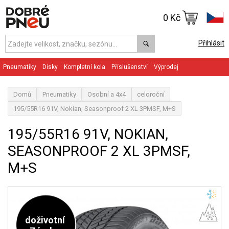
0 Kč
Přihlásit
Pneumatiky
Disky
Kompletní kola
Příslušenství
Výprodej
Domů
Pneumatiky
Osobní a 4x4
celoroční
195/55R16 91V, Nokian, Seasonproof 2 XL 3PMSF, M+S
195/55R16 91V, NOKIAN,
SEASONPROOF 2 XL 3PMSF,
M+S
doživotní