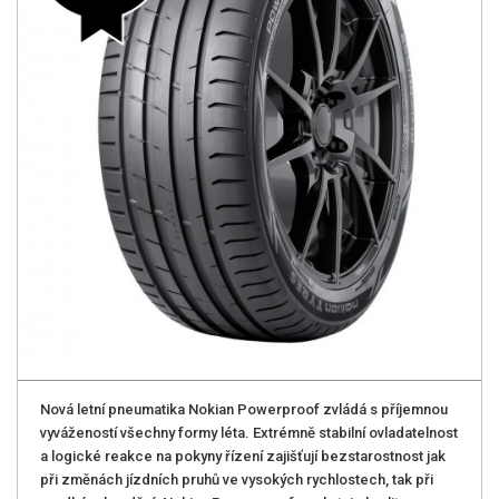
Nová letní pneumatika Nokian Powerproof zvládá s příjemnou
vyvážeností všechny formy léta. Extrémně stabilní ovladatelnost
a logické reakce na pokyny řízení zajišťují bezstarostnost jak
při změnách jízdních pruhů ve vysokých rychlostech, tak při