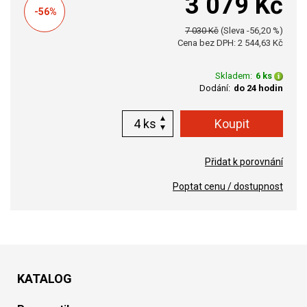
3 079 Kč
-56%
7 030 Kč
(Sleva -56,20 %)
Cena bez DPH: 2 544,63 Kč
Skladem:
6 ks
Dodání:
do 24 hodin
ks
Přidat k porovnání
Poptat cenu / dostupnost
KATALOG