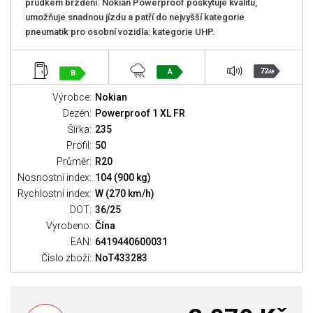
prudkém brzdění. Nokian Powerproof poskytuje kvalitu,
umožňuje snadnou jízdu a patří do nejvyšší kategorie
pneumatik pro osobní vozidla: kategorie UHP.
72
A
B
dB
Výrobce:
Nokian
Dezén:
Powerproof 1 XL FR
Šířka:
235
Profil:
50
Průměr:
R20
Nosnostní index:
104 (900 kg)
Rychlostní index:
W (270 km/h)
DOT:
36/25
Vyrobeno:
Čína
EAN:
6419440600031
Číslo zboží:
NoT433283