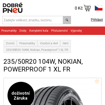
0 Kč
Přihlásit
Pneumatiky
Disky
Kompletní kola
Příslušenství
Výprodej
Domů
Pneumatiky
Osobní a 4x4
letní
235/50R20 104W, Nokian, Powerproof 1 XL FR
235/50R20 104W, NOKIAN,
POWERPROOF 1 XL FR
doživotní
Záruka