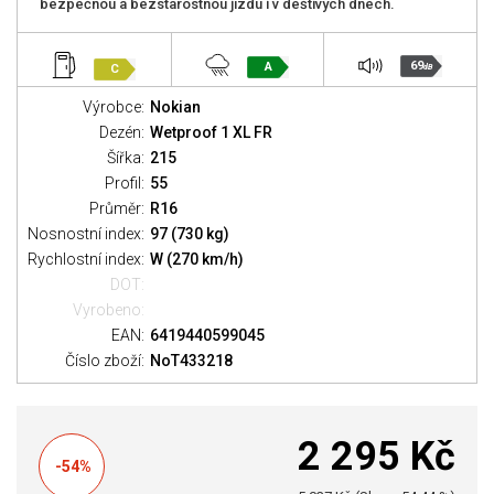
bezpečnou a bezstarostnou jízdu i v deštivých dnech.
69
A
C
dB
Výrobce:
Nokian
Dezén:
Wetproof 1 XL FR
Šířka:
215
Profil:
55
Průměr:
R16
Nosnostní index:
97 (730 kg)
Rychlostní index:
W (270 km/h)
DOT:
Vyrobeno:
EAN:
6419440599045
Číslo zboží:
NoT433218
2 295 Kč
-54%