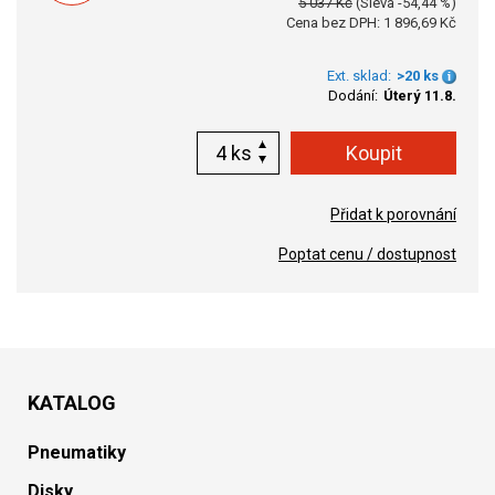
5 037 Kč
(Sleva -54,44 %)
Cena bez DPH: 1 896,69 Kč
Ext. sklad:
>20 ks
Dodání:
Úterý 11.8.
ks
Přidat k porovnání
Poptat cenu / dostupnost
KATALOG
Pneumatiky
Disky