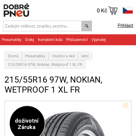
0 Kč
Přihlásit
Pneumatiky
Disky
Kompletní kola
Příslušenství
Výprodej
Domů
Pneumatiky
Osobní a 4x4
letní
215/55R16 97W, Nokian, Wetproof 1 XL FR
215/55R16 97W, NOKIAN,
WETPROOF 1 XL FR
doživotní
Záruka