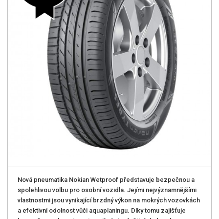
Nová pneumatika Nokian Wetproof představuje bezpečnou a
spolehlivou volbu pro osobní vozidla. Jejími nejvýznamnějšími
vlastnostmi jsou vynikající brzdný výkon na mokrých vozovkách
a efektivní odolnost vůči aquaplaningu. Díky tomu zajišťuje