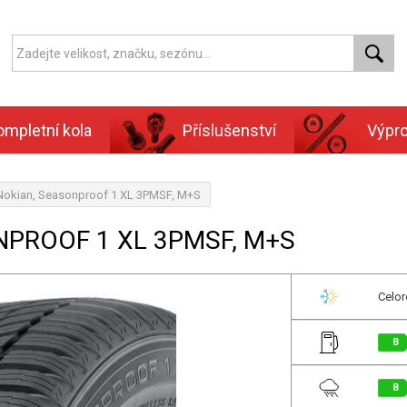
ompletní kola
Příslušenství
Výpr
Nokian, Seasonproof 1 XL 3PMSF, M+S
NPROOF 1 XL 3PMSF, M+S
Celor
B
B