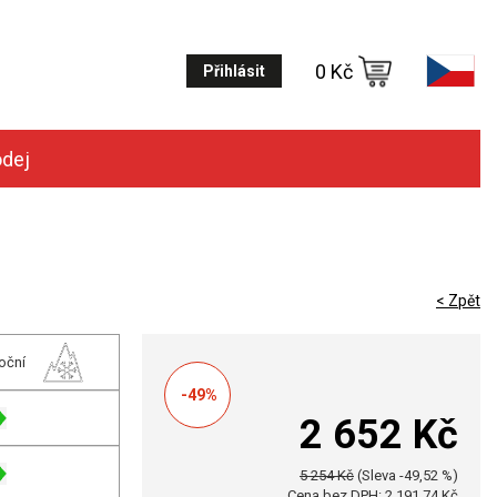
0 Kč
Přihlásit
odej
< Zpět
oční
-49%
2 652 Kč
5 254 Kč
(Sleva -49,52 %)
Cena bez DPH: 2 191,74 Kč