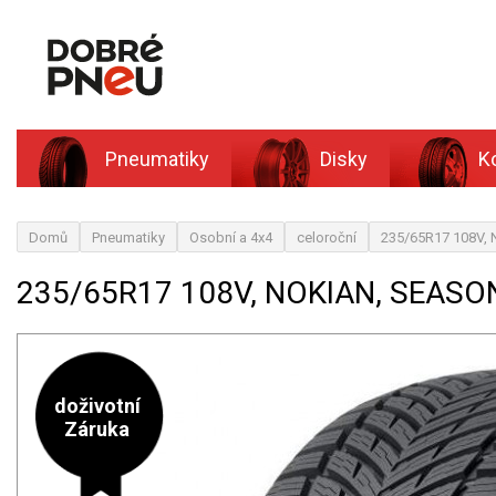
Pneumatiky
Disky
K
Domů
Pneumatiky
Osobní a 4x4
celoroční
235/65R17 108V, 
235/65R17 108V, NOKIAN, SEASO
doživotní
Záruka