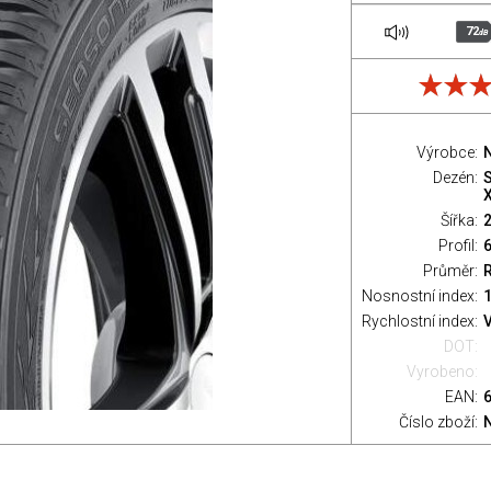
72
dB
Výrobce:
Dezén:
Šířka:
Profil:
Průměr:
Nosnostní index:
1
Rychlostní index:
V
DOT:
Vyrobeno:
EAN:
Číslo zboží: