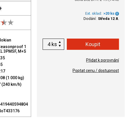
Ext. sklad:
>20 ks
Dodání:
Středa 12.8.
Nokian
ks
Seasonproof 1
XL 3PMSF, M+S
235
Přidat k porovnání
65
Poptat cenu / dostupnost
R17
08 (1 000 kg)
 (240 km/h)
6419440594804
NoT433176