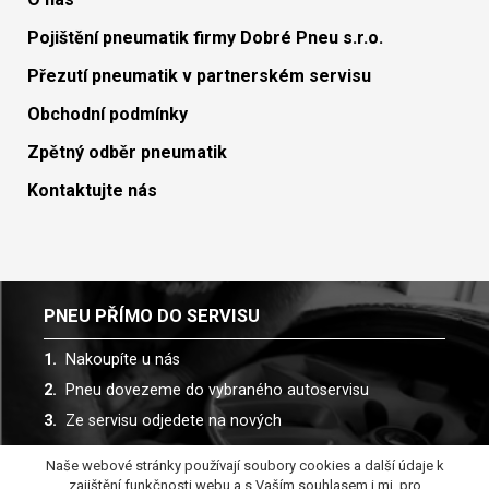
Pojištění pneumatik firmy Dobré Pneu s.r.o.
Přezutí pneumatik v partnerském servisu
Obchodní podmínky
Zpětný odběr pneumatik
Kontaktujte nás
PNEU PŘÍMO DO SERVISU
Nakoupíte u nás
Pneu dovezeme do vybraného autoservisu
Ze servisu odjedete na nových
Naše webové stránky používají soubory cookies a další údaje k
Spolupracujeme s více než 30 autoservisy
zajištění funkčnosti webu a s Vaším souhlasem i mj. pro