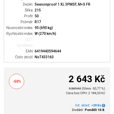
Dezén:
Seasonproof 1 XL 3PMSF, M+S FR
Šířka:
215
Profil:
50
Průměr:
R17
Nosnostní index:
95 (690 kg)
Rychlostní index:
W (270 km/h)
DOT:
Vyrobeno:
EAN:
6419440594644
Číslo zboží:
NoT433163
2 643 Kč
-50%
5 369 Kč
(Sleva -50,77 %)
Cena bez DPH: 2 184,30 Kč
Ext. sklad:
>20 ks
Dodání:
Pondělí 10.8.