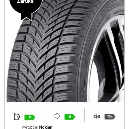
Záruka
72
B
B
dB
Výrobce:
Nokian