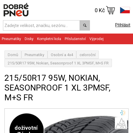
0 Kč
Přihlásit
Pneumatiky
Disky
Kompletní kola
Příslušenství
Výprodej
Domů
Pneumatiky
Osobní a 4x4
celoroční
215/50R17 95W, Nokian, Seasonproof 1 XL 3PMSF, M+S FR
215/50R17 95W, NOKIAN,
SEASONPROOF 1 XL 3PMSF,
M+S FR
doživotní