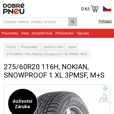
0 Kč
Přihlásit
Pneumatiky
Disky
Kompletní kola
Příslušenství
Výprodej
Domů
Pneumatiky
Osobní a 4x4
zimní
275/60R20 116H, Nokian, Snowproof 1 XL 3PMSF, M+S
275/60R20 116H, NOKIAN,
SNOWPROOF 1 XL 3PMSF, M+S
doživotní
Záruka