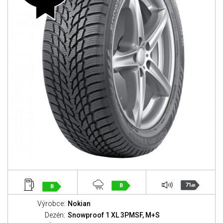
71
B
B
dB
Výrobce:
Nokian
Dezén:
Snowproof 1 XL 3PMSF, M+S