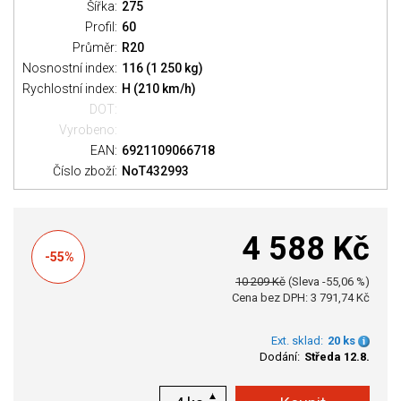
Šířka:
275
Profil:
60
Průměr:
R20
Nosnostní index:
116 (1 250 kg)
Rychlostní index:
H (210 km/h)
DOT:
Vyrobeno:
EAN:
6921109066718
Číslo zboží:
NoT432993
4 588 Kč
-55%
10 209 Kč
(Sleva -55,06 %)
Cena bez DPH: 3 791,74 Kč
Ext. sklad:
20 ks
Dodání:
Středa 12.8.