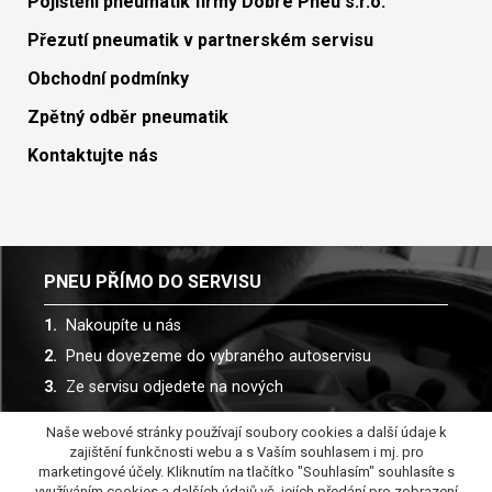
Pojištění pneumatik firmy Dobré Pneu s.r.o.
Přezutí pneumatik v partnerském servisu
Obchodní podmínky
Zpětný odběr pneumatik
Kontaktujte nás
PNEU PŘÍMO DO SERVISU
Nakoupíte u nás
Pneu dovezeme do vybraného autoservisu
Ze servisu odjedete na nových
Naše webové stránky používají soubory cookies a další údaje k
Spolupracujeme s více než 30 autoservisy
zajištění funkčnosti webu a s Vaším souhlasem i mj. pro
marketingové účely. Kliknutím na tlačítko "Souhlasím" souhlasíte s
využíváním cookies a dalších údajů vč. jejích předání pro zobrazení