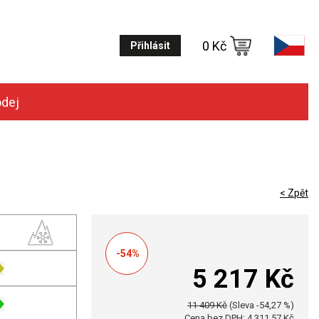
0 Kč
Přihlásit
odej
< Zpět
-54%
5 217 Kč
11 409 Kč
(Sleva -54,27 %)
Cena bez DPH: 4 311,57 Kč