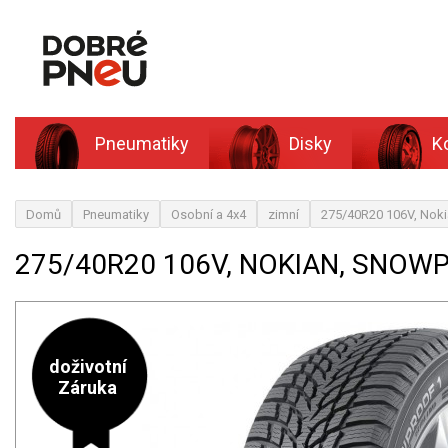
Pneumatiky
Disky
K
Domů
Pneumatiky
Osobní a 4x4
zimní
275/40R20 106V, Nok
275/40R20 106V, NOKIAN, SNOWP
doživotní
Záruka