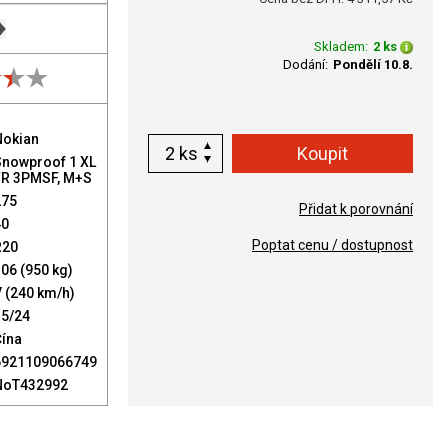
Skladem:
2 ks
Dodání:
Pondělí 10.8.
Nokian
ks
Snowproof 1 XL
FR 3PMSF, M+S
275
Přidat k porovnání
40
Poptat cenu / dostupnost
R20
06 (950 kg)
 (240 km/h)
15/24
Čína
6921109066749
NoT432992