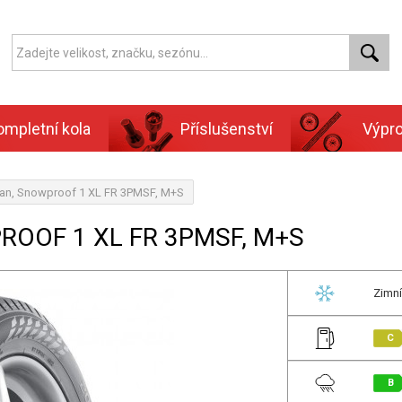
ompletní kola
Příslušenství
Výpr
ian, Snowproof 1 XL FR 3PMSF, M+S
ROOF 1 XL FR 3PMSF, M+S
Zimní
C
B