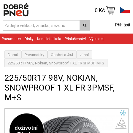
0 Kč
Přihlásit
Pneumatiky
Disky
Kompletní kola
Příslušenství
Výprodej
Domů
Pneumatiky
Osobní a 4x4
zimní
225/50R17 98V, Nokian, Snowproof 1 XL FR 3PMSF, M+S
225/50R17 98V, NOKIAN,
SNOWPROOF 1 XL FR 3PMSF,
M+S
doživotní