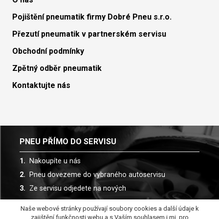
Pojištění pneumatik firmy Dobré Pneu s.r.o.
Přezutí pneumatik v partnerském servisu
Obchodní podmínky
Zpětný odběr pneumatik
Kontaktujte nás
PNEU PŘÍMO DO SERVISU
Nakoupíte u nás
Pneu dovezeme do vybraného autoservisu
Ze servisu odjedete na nových
Naše webové stránky používají soubory cookies a další údaje k
Spolupracujeme s více než 30 autoservisy
zajištění funkčnosti webu a s Vaším souhlasem i mj. pro