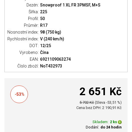
Dezén:
Snowproof 1 XL FR 3PMSF, M+S
Šířka:
225
Profil:
50
Průměr:
R17
Nosnostní index:
98 (750 kg)
Rychlostní index:
V (240 km/h)
DOT:
12/25
Vyrobeno:
Čína
EAN:
6921109063274
Číslo zboží:
NoT432973
2 651 Kč
-53%
5 702 Kč
(Sleva -53,51 %)
Cena bez DPH: 2 190,91 Kč
Skladem:
2 ks
Dodání:
do 24 hodin