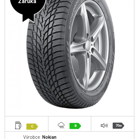
Záruka
70
B
C
dB
Výrobce:
Nokian