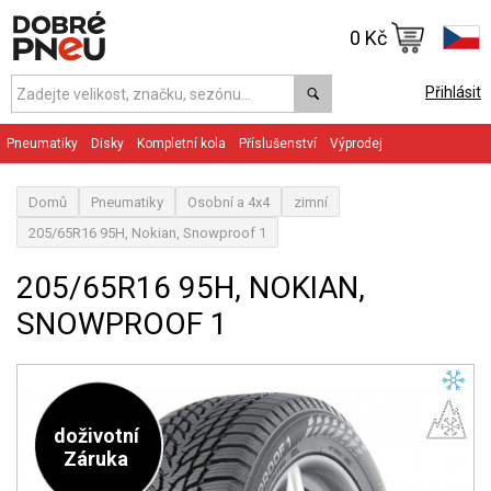
0 Kč
Přihlásit
Pneumatiky
Disky
Kompletní kola
Příslušenství
Výprodej
Domů
Pneumatiky
Osobní a 4x4
zimní
205/65R16 95H, Nokian, Snowproof 1
205/65R16 95H, NOKIAN,
SNOWPROOF 1
doživotní
Záruka