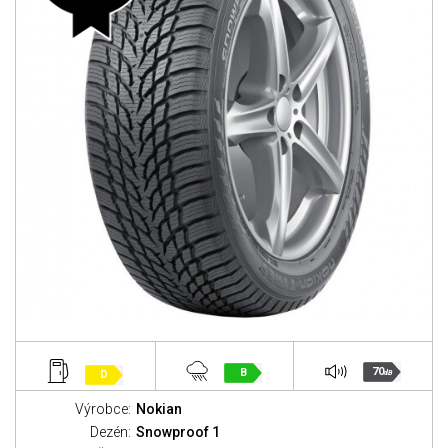
70
B
D
dB
Výrobce:
Nokian
Dezén:
Snowproof 1