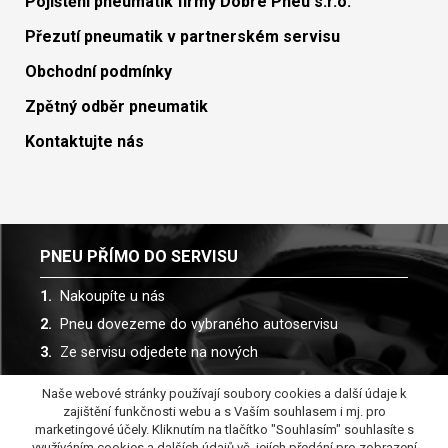
Pojištění pneumatik firmy Dobré Pneu s.r.o.
Přezutí pneumatik v partnerském servisu
Obchodní podmínky
Zpětný odběr pneumatik
Kontaktujte nás
PNEU PŘÍMO DO SERVISU
Nakoupíte u nás
Pneu dovezeme do vybraného autoservisu
Ze servisu odjedete na nových
Naše webové stránky používají soubory cookies a další údaje k
Spolupracujeme s více než 30 autoservisy
zajištění funkčnosti webu a s Vaším souhlasem i mj. pro
marketingové účely. Kliknutím na tlačítko "Souhlasím" souhlasíte s
využíváním cookies a dalších údajů vč. jejích předání pro zobrazení