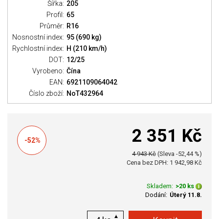
Šířka:
205
Profil:
65
Průměr:
R16
Nosnostní index:
95 (690 kg)
Rychlostní index:
H (210 km/h)
DOT:
12/25
Vyrobeno:
Čína
EAN:
6921109064042
Číslo zboží:
NoT432964
2 351 Kč
-52%
4 943 Kč
(Sleva -52,44 %)
Cena bez DPH: 1 942,98 Kč
Skladem:
>20 ks
Dodání:
Úterý 11.8.