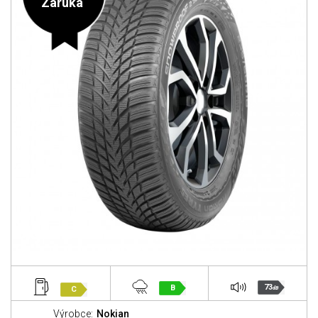
Záruka
73
B
C
dB
Výrobce:
Nokian