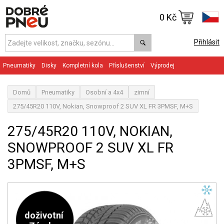
0 Kč
Přihlásit
Pneumatiky
Disky
Kompletní kola
Příslušenství
Výprodej
Domů
Pneumatiky
Osobní a 4x4
zimní
275/45R20 110V, Nokian, Snowproof 2 SUV XL FR 3PMSF, M+S
275/45R20 110V, NOKIAN,
SNOWPROOF 2 SUV XL FR
3PMSF, M+S
doživotní