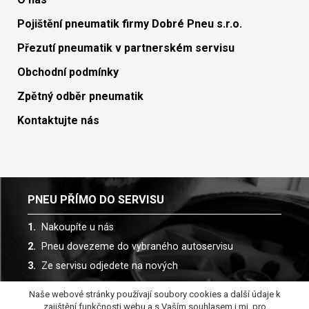
Pojištění pneumatik firmy Dobré Pneu s.r.o.
Přezutí pneumatik v partnerském servisu
Obchodní podmínky
Zpětný odběr pneumatik
Kontaktujte nás
PNEU PŘÍMO DO SERVISU
Nakoupíte u nás
Pneu dovezeme do vybraného autoservisu
Ze servisu odjedete na nových
Naše webové stránky používají soubory cookies a další údaje k
Spolupracujeme s více než 30 autoservisy
zajištění funkčnosti webu a s Vaším souhlasem i mj. pro