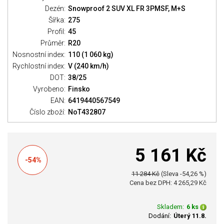
Dezén:
Snowproof 2 SUV XL FR 3PMSF, M+S
Šířka:
275
Profil:
45
Průměr:
R20
Nosnostní index:
110 (1 060 kg)
Rychlostní index:
V (240 km/h)
DOT:
38/25
Vyrobeno:
Finsko
EAN:
6419440567549
Číslo zboží:
NoT432807
5 161 Kč
-54%
11 284 Kč
(Sleva -54,26 %)
Cena bez DPH: 4 265,29 Kč
Skladem:
6 ks
Dodání:
Úterý 11.8.