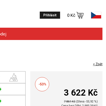
0 Kč
Přihlásit
odej
< Zpět
-53%
3 622 Kč
7 861 Kč
(Sleva -53,92 %)
Cena bez DPH: 2 993,39 Kč