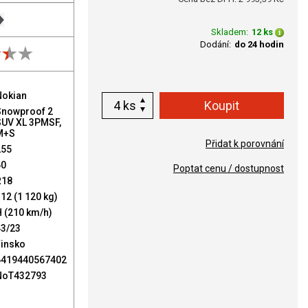
Skladem:
12 ks
Dodání:
do 24 hodin
Nokian
ks
Snowproof 2
SUV XL 3PMSF,
M+S
Přidat k porovnání
255
60
Poptat cenu / dostupnost
R18
12 (1 120 kg)
 (210 km/h)
43/23
Finsko
6419440567402
NoT432793