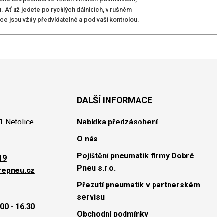
. Ať už jedete po rychlých dálnicích, v rušném
e jsou vždy předvídatelné a pod vaší kontrolou.
DALŠÍ INFORMACE
1 Netolice
Nabídka předzásobení
O nás
Pojištění pneumatik firmy Dobré
19
Pneu s.r.o.
repneu.cz
Přezutí pneumatik v partnerském
servisu
00 - 16.30
Obchodní podmínky