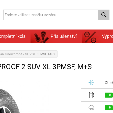
ompletní kola
Příslušenství
Výpr
ian, Snowproof 2 SUV XL 3PMSF, M+S
PROOF 2 SUV XL 3PMSF, M+S
Zimní
B
B