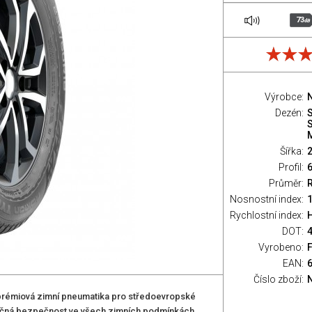
73
dB
Výrobce:
Dezén:
Šířka:
Profil:
Průměr:
Nosnostní index:
1
Rychlostní index:
H
DOT:
Vyrobeno:
EAN:
Číslo zboží:
prémiová zimní pneumatika pro středoevropské
jimečná bezpečnost ve všech zimních podmínkách,