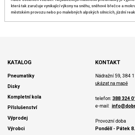
která tak zaručuje vynikající výkony na sněhu, sněhové břečce a mokru
městském provozu nebo po malebných alpských silnicích, jízdní reakc
KATALOG
KONTAKT
Pneumatiky
Nádražní 59, 384 1
ukázat na mapě
Disky
Kompletní kola
telefon:
388 324 0
e-mail:
info@dob
Příslušenství
Výprodej
Provozní doba
Výrobci
Pondělí - Pátek 8.