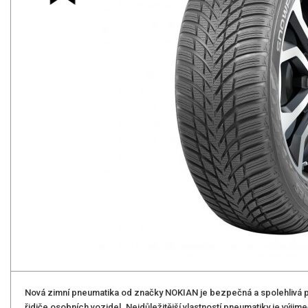
Nová zimní pneumatika od značky NOKIAN je bezpečná a spolehlivá 
řidiče osobních vozidel. Nejdůležitější vlastností pneumatiky je vý