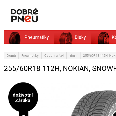
Pneumatiky
Disky
K
Domů
Pneumatiky
Osobní a 4x4
zimní
255/60R18 112H, Nok
255/60R18 112H, NOKIAN, SNOW
doživotní
Záruka