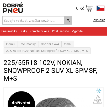
0 Kč
Přihlásit
Pneumatiky
Disky
Kompletní kola
Příslušenství
Výprodej
Domů
Pneumatiky
Osobní a 4x4
zimní
225/55R18 102V, Nokian, Snowproof 2 SUV XL 3PMSF, M+S
225/55R18 102V, NOKIAN,
SNOWPROOF 2 SUV XL 3PMSF,
M+S
doživotní