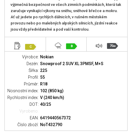
výjimečná bezpečnost ve všech zimních podmínkách, která tak
zaručuje vynikající výkony na sněhu, sněhové břečce a mokru.
Ať už jedete po rychlých dálnicích, v rušném městském
provozu nebo po malebných alpských silnicích, jízdní reakce
jsou vždy předvídatelné a pod vaší kontrolou.
70
B
C
dB
Výrobce:
Nokian
Dezén:
Snowproof 2 SUV XL 3PMSF, M+S
Šířka:
225
Profil:
55
Průměr:
R18
Nosnostní index:
102 (850 kg)
Rychlostní index:
V (240 km/h)
DOT:
40/25
Vyrobeno:
EAN:
6419440567372
Číslo zboží:
NoT432790