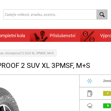
ompletní kola
Příslušenství
Výpr
ian, Snowproof 2 SUV XL 3PMSF, M+S
PROOF 2 SUV XL 3PMSF, M+S
Zimní
C
B