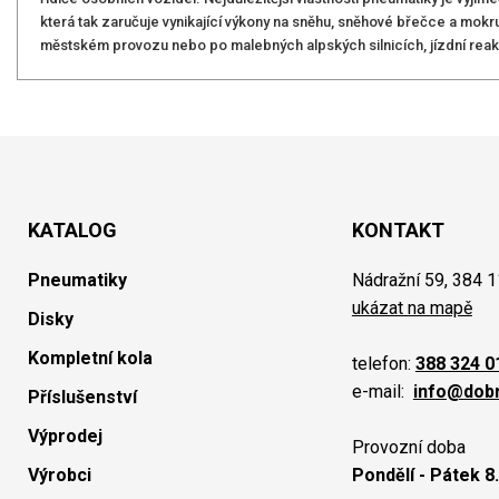
která tak zaručuje vynikající výkony na sněhu, sněhové břečce a mokru
městském provozu nebo po malebných alpských silnicích, jízdní reakc
KATALOG
KONTAKT
Pneumatiky
Nádražní 59, 384 1
ukázat na mapě
Disky
Kompletní kola
telefon:
388 324 0
e-mail:
info@dob
Příslušenství
Výprodej
Provozní doba
Výrobci
Pondělí - Pátek 8.