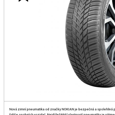
Nová zimní pneumatika od značky NOKIAN je bezpečná a spolehlivá 
řidiče osobních vozidel. Nejdůležitější vlastností pneumatiky je vý