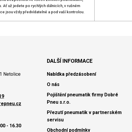
. Ať už jedete po rychlých dálnicích, v rušném
e jsou vždy předvídatelné a pod vaší kontrolou.
DALŠÍ INFORMACE
1 Netolice
Nabídka předzásobení
O nás
Pojištění pneumatik firmy Dobré
19
Pneu s.r.o.
repneu.cz
Přezutí pneumatik v partnerském
servisu
00 - 16.30
Obchodní podmínky