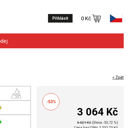
0 Kč
Přihlásit
odej
< Zpět
-53%
3 064 Kč
6 621 Kč
(Sleva -53,72 %)
Cena bez DPH: 2 532,23 Kč