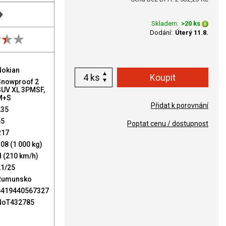
Skladem:
>20 ks
Dodání:
Úterý 11.8.
Nokian
ks
Snowproof 2
SUV XL 3PMSF,
M+S
Přidat k porovnání
235
65
Poptat cenu / dostupnost
R17
08 (1 000 kg)
 (210 km/h)
21/25
Rumunsko
6419440567327
NoT432785