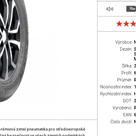
70
dB
Výrobce:
Dezén:
Šířka:
Profil:
Průměr:
Nosnostní index:
1
Rychlostní index:
H
DOT:
Vyrobeno:
EAN:
Číslo zboží:
prémiová zimní pneumatika pro středoevropské
jimečná bezpečnost ve všech zimních podmínkách,