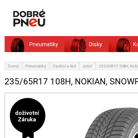
Pneumatiky
Disky
K
Domů
Pneumatiky
Osobní a 4x4
zimní
235/65R17 108H, Nok
235/65R17 108H, NOKIAN, SNOW
doživotní
Záruka