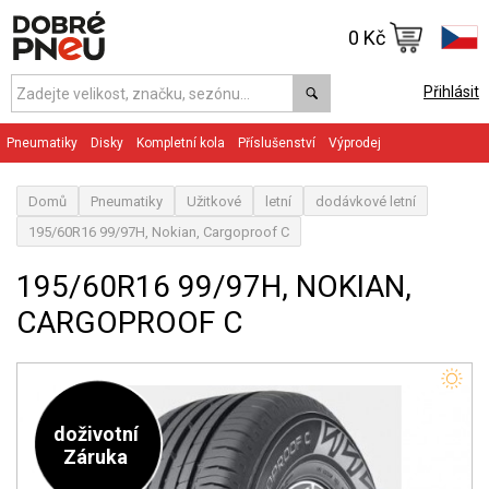
0 Kč
Přihlásit
Pneumatiky
Disky
Kompletní kola
Příslušenství
Výprodej
Domů
Pneumatiky
Užitkové
letní
dodávkové letní
195/60R16 99/97H, Nokian, Cargoproof C
195/60R16 99/97H, NOKIAN,
CARGOPROOF C
doživotní
Záruka