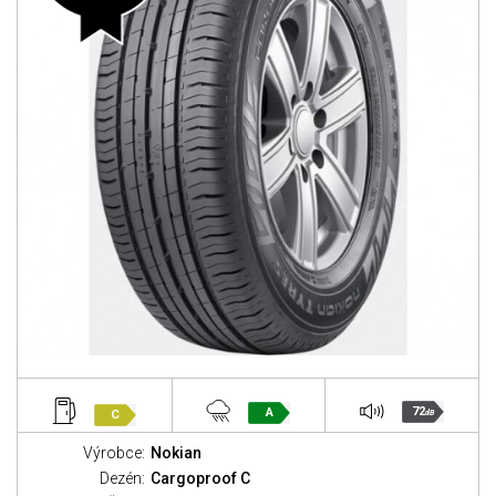
72
A
C
dB
Výrobce:
Nokian
Dezén:
Cargoproof C