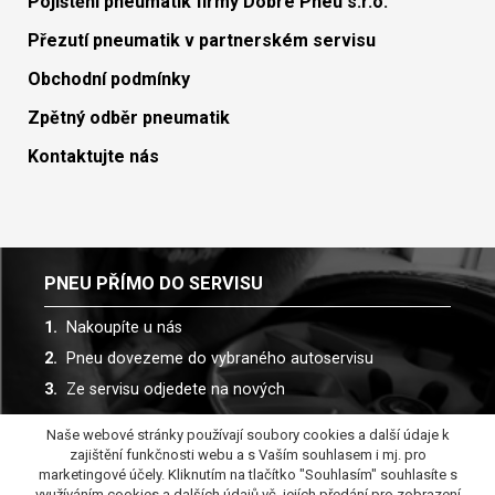
Pojištění pneumatik firmy Dobré Pneu s.r.o.
Přezutí pneumatik v partnerském servisu
Obchodní podmínky
Zpětný odběr pneumatik
Kontaktujte nás
PNEU PŘÍMO DO SERVISU
Nakoupíte u nás
Pneu dovezeme do vybraného autoservisu
Ze servisu odjedete na nových
Naše webové stránky používají soubory cookies a další údaje k
Spolupracujeme s více než 30 autoservisy
zajištění funkčnosti webu a s Vaším souhlasem i mj. pro
marketingové účely. Kliknutím na tlačítko "Souhlasím" souhlasíte s
využíváním cookies a dalších údajů vč. jejích předání pro zobrazení