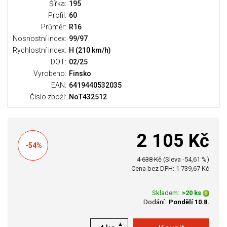
Šířka:
195
Profil:
60
Průměr:
R16
Nosnostní index:
99/97
Rychlostní index:
H (210 km/h)
DOT:
02/25
Vyrobeno:
Finsko
EAN:
6419440532035
Číslo zboží:
NoT432512
2 105 Kč
-54%
4 638 Kč
(Sleva -54,61 %)
Cena bez DPH: 1 739,67 Kč
Skladem:
>20 ks
Dodání:
Pondělí 10.8.