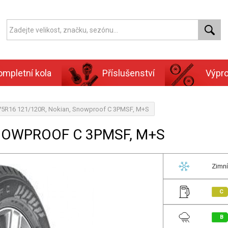
ompletní kola
Příslušenství
Výpr
75R16 121/120R, Nokian, Snowproof C 3PMSF, M+S
SNOWPROOF C 3PMSF, M+S
Zimní
C
B