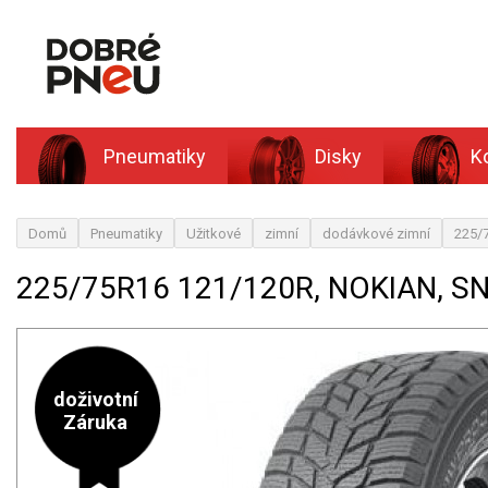
Pneumatiky
Disky
K
Domů
Pneumatiky
Užitkové
zimní
dodávkové zimní
225/
225/75R16 121/120R, NOKIAN, 
doživotní
Záruka