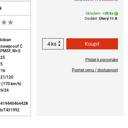
Skladem:
>20 ks
Dodání:
Úterý 11.8.
Nokian
ks
Snowproof C
3PMSF, M+S
225
Přidat k porovnání
75
Poptat cenu / dostupnost
R16
121/120
 (170 km/h)
29/24
6419440464428
NoT431992