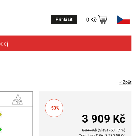
0 Kč
Přihlásit
odej
< Zpět
-53%
3 909 Kč
8 347 Kč
(Sleva -53,17 %)
Cena bez DPH: 3 230,58 Kč