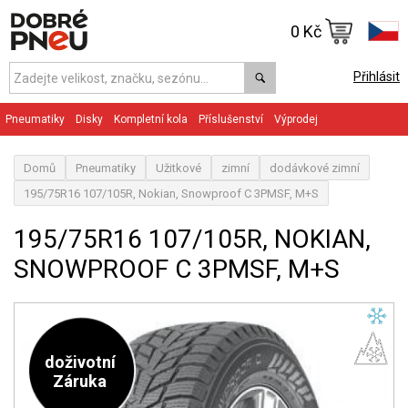
0 Kč
Přihlásit
Pneumatiky
Disky
Kompletní kola
Příslušenství
Výprodej
Domů
Pneumatiky
Užitkové
zimní
dodávkové zimní
195/75R16 107/105R, Nokian, Snowproof C 3PMSF, M+S
195/75R16 107/105R, NOKIAN,
SNOWPROOF C 3PMSF, M+S
doživotní
Záruka