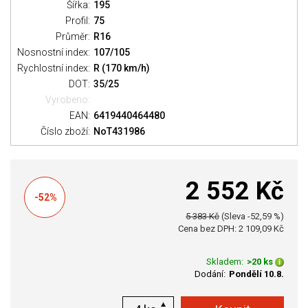
Šířka:
195
Profil:
75
Průměr:
R16
Nosnostní index:
107/105
Rychlostní index:
R (170 km/h)
DOT:
35/25
Vyrobeno:
EAN:
6419440464480
Číslo zboží:
NoT431986
2 552 Kč
-52%
5 383 Kč
(Sleva -52,59 %)
Cena bez DPH: 2 109,09 Kč
Skladem:
>20 ks
Dodání:
Pondělí 10.8.