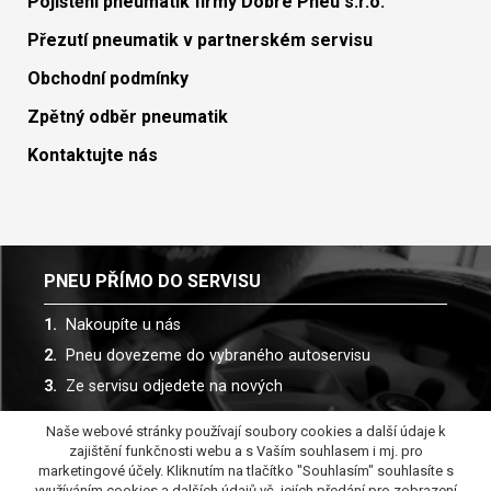
Pojištění pneumatik firmy Dobré Pneu s.r.o.
Přezutí pneumatik v partnerském servisu
Obchodní podmínky
Zpětný odběr pneumatik
Kontaktujte nás
PNEU PŘÍMO DO SERVISU
Nakoupíte u nás
Pneu dovezeme do vybraného autoservisu
Ze servisu odjedete na nových
Naše webové stránky používají soubory cookies a další údaje k
Spolupracujeme s více než 30 autoservisy
zajištění funkčnosti webu a s Vaším souhlasem i mj. pro
marketingové účely. Kliknutím na tlačítko "Souhlasím" souhlasíte s
využíváním cookies a dalších údajů vč. jejích předání pro zobrazení