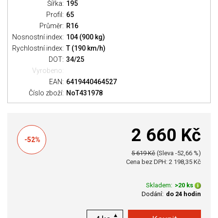
Šířka:
195
Profil:
65
Průměr:
R16
Nosnostní index:
104 (900 kg)
Rychlostní index:
T (190 km/h)
DOT:
34/25
Vyrobeno:
EAN:
6419440464527
Číslo zboží:
NoT431978
2 660 Kč
-52%
5 619 Kč
(Sleva -52,66 %)
Cena bez DPH: 2 198,35 Kč
Skladem:
>20 ks
Dodání:
do 24 hodin