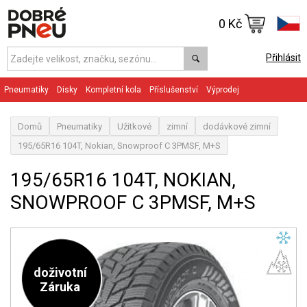
0 Kč
Přihlásit
Pneumatiky
Disky
Kompletní kola
Příslušenství
Výprodej
Domů
Pneumatiky
Užitkové
zimní
dodávkové zimní
195/65R16 104T, Nokian, Snowproof C 3PMSF, M+S
195/65R16 104T, NOKIAN,
SNOWPROOF C 3PMSF, M+S
doživotní
Záruka