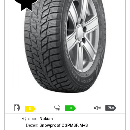
73
B
D
dB
Výrobce:
Nokian
Dezén:
Snowproof C 3PMSF, M+S