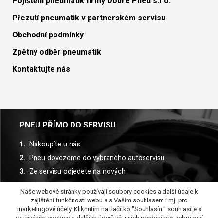
Pojištění pneumatik firmy Dobré Pneu s.r.o.
Přezutí pneumatik v partnerském servisu
Obchodní podmínky
Zpětný odběr pneumatik
Kontaktujte nás
PNEU PŘÍMO DO SERVISU
Nakoupíte u nás
Pneu dovezeme do vybraného autoservisu
Ze servisu odjedete na nových
Naše webové stránky používají soubory cookies a další údaje k
Spolupracujeme s více než 30 autoservisy
zajištění funkčnosti webu a s Vaším souhlasem i mj. pro
marketingové účely. Kliknutím na tlačítko "Souhlasím" souhlasíte s
využíváním cookies a dalších údajů vč. jejích předání pro zobrazení