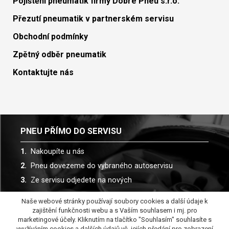
Pojištění pneumatik firmy Dobré Pneu s.r.o.
Přezutí pneumatik v partnerském servisu
Obchodní podmínky
Zpětný odběr pneumatik
Kontaktujte nás
PNEU PŘÍMO DO SERVISU
Nakoupíte u nás
Pneu dovezeme do vybraného autoservisu
Ze servisu odjedete na nových
Naše webové stránky používají soubory cookies a další údaje k
Spolupracujeme s více než 30 autoservisy
zajištění funkčnosti webu a s Vaším souhlasem i mj. pro
marketingové účely. Kliknutím na tlačítko "Souhlasím" souhlasíte s
využíváním cookies a dalších údajů vč. jejích předání pro zobrazení