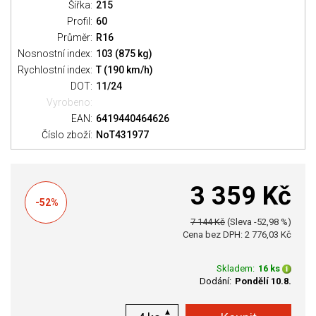
Šířka:
215
Profil:
60
Průměr:
R16
Nosnostní index:
103 (875 kg)
Rychlostní index:
T (190 km/h)
DOT:
11/24
Vyrobeno:
EAN:
6419440464626
Číslo zboží:
NoT431977
3 359 Kč
-52%
7 144 Kč
(Sleva -52,98 %)
Cena bez DPH: 2 776,03 Kč
Skladem:
16 ks
Dodání:
Pondělí 10.8.