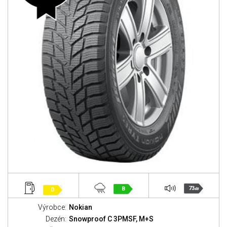
73
B
D
dB
Výrobce:
Nokian
Dezén:
Snowproof C 3PMSF, M+S