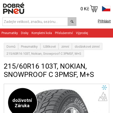
0 Kč
Přihlásit
Pneumatiky
Disky
Kompletní kola
Příslušenství
Výprodej
Domů
Pneumatiky
Užitkové
zimní
dodávkové zimní
215/60R16 103T, Nokian, Snowproof C 3PMSF, M+S
215/60R16 103T, NOKIAN,
SNOWPROOF C 3PMSF, M+S
doživotní
Záruka