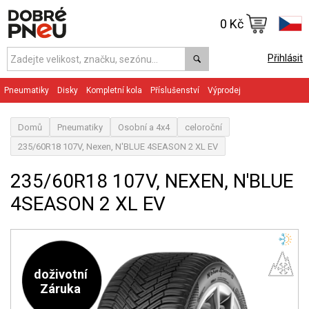
0 Kč
Přihlásit
Pneumatiky
Disky
Kompletní kola
Příslušenství
Výprodej
Domů
Pneumatiky
Osobní a 4x4
celoroční
235/60R18 107V, Nexen, N'BLUE 4SEASON 2 XL EV
235/60R18 107V, NEXEN, N'BLUE
4SEASON 2 XL EV
doživotní
Záruka