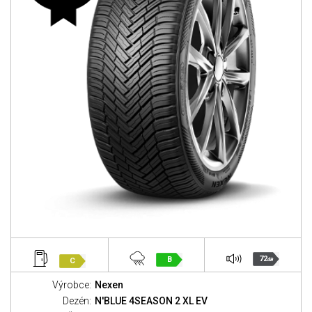
72
B
C
dB
Výrobce:
Nexen
Dezén:
N'BLUE 4SEASON 2 XL EV