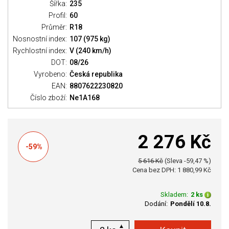
Šířka:
235
Profil:
60
Průměr:
R18
Nosnostní index:
107 (975 kg)
Rychlostní index:
V (240 km/h)
DOT:
08/26
Vyrobeno:
Česká republika
EAN:
8807622230820
Číslo zboží:
Ne1A168
2 276 Kč
-59%
5 616 Kč
(Sleva -59,47 %)
Cena bez DPH: 1 880,99 Kč
Skladem:
2 ks
Dodání:
Pondělí 10.8.