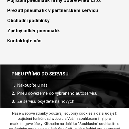
Pojištění pneumatik firmy Dobré Pneu s.r.o.
Přezutí pneumatik v partnerském servisu
Obchodní podmínky
Zpětný odběr pneumatik
Kontaktujte nás
PNEU PŘÍMO DO SERVISU
Nakoupíte u nás
Pneu dovezeme do vybraného autoservisu
Ze servisu odjedete na nových
Naše webové stránky používají soubory cookies a další údaje k
Spolupracujeme s více než 30 autoservisy
zajištění funkčnosti webu a s Vaším souhlasem i mj. pro
marketingové účely. Kliknutím na tlačítko "Souhlasím" souhlasíte s
využíváním cookies a dalších údajů vč. jejích předání pro zobrazení