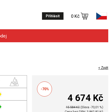
0 Kč
Přihlásit
odej
< Zpět
-70%
4 674 Kč
15 584 Kč
(Sleva -70,01 %)
Cena bez DPH: 3 862,81 Kč