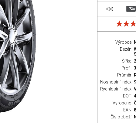
72
dB
Výrobce:
Dezén:
S
Šířka:
Profil:
Průměr:
Nosnostní index:
9
Rychlostní index:
V
DOT:
Vyrobeno:
Č
EAN:
Číslo zboží: