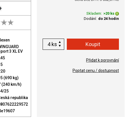
Skladem:
>20 ks
Dodání:
do 24 hodin
Nexen
ks
WINGUARD
port 3 XL EV
245
Přidat k porovnání
35
Poptat cenu / dostupnost
R20
5 (690 kg)
 (240 km/h)
44/25
eská republika
8807622229572
Ne19607