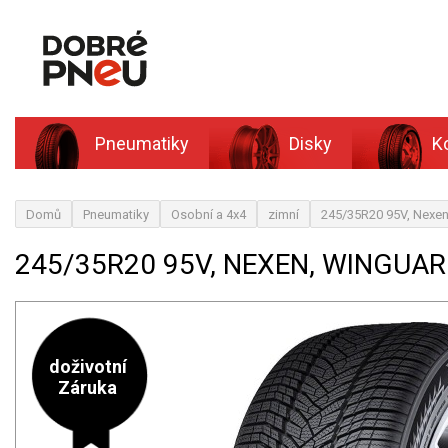
Pneumatiky
Disky
K
Domů
Pneumatiky
Osobní a 4x4
zimní
245/35R20 95V, Nexe
245/35R20 95V, NEXEN, WINGUAR
doživotní
Záruka