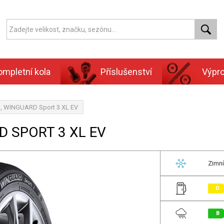
ompletní kola
Příslušenství
Výpr
n, WINGUARD Sport 3 XL EV
D SPORT 3 XL EV
Zimní
D
B