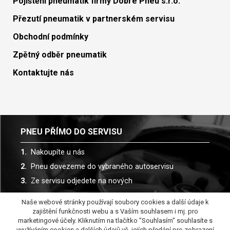
Pojištění pneumatik firmy Dobré Pneu s.r.o.
Přezutí pneumatik v partnerském servisu
Obchodní podmínky
Zpětný odběr pneumatik
Kontaktujte nás
PNEU PŘÍMO DO SERVISU
Nakoupíte u nás
Pneu dovezeme do vybraného autoservisu
Ze servisu odjedete na nových
Naše webové stránky používají soubory cookies a další údaje k
Spolupracujeme s více než 30 autoservisy
zajištění funkčnosti webu a s Vaším souhlasem i mj. pro
marketingové účely. Kliknutím na tlačítko "Souhlasím" souhlasíte s
využíváním cookies a dalších údajů vč. jejích předání pro zobrazení