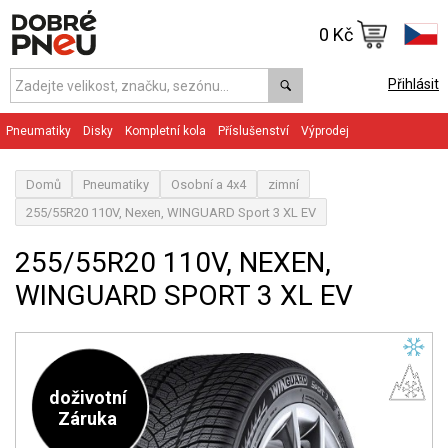
0 Kč
Přihlásit
Pneumatiky
Disky
Kompletní kola
Příslušenství
Výprodej
Domů
Pneumatiky
Osobní a 4x4
zimní
255/55R20 110V, Nexen, WINGUARD Sport 3 XL EV
255/55R20 110V, NEXEN,
WINGUARD SPORT 3 XL EV
doživotní
Záruka