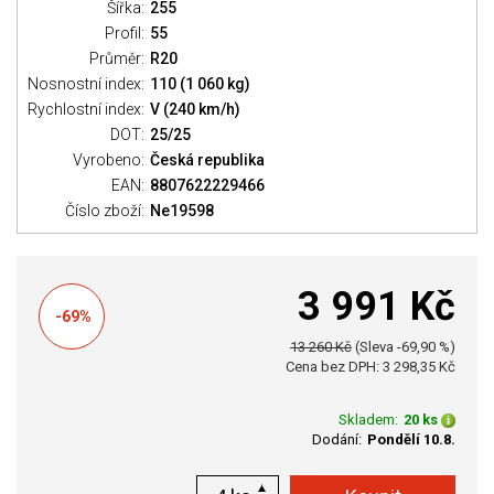
Šířka:
255
Profil:
55
Průměr:
R20
Nosnostní index:
110 (1 060 kg)
Rychlostní index:
V (240 km/h)
DOT:
25/25
Vyrobeno:
Česká republika
EAN:
8807622229466
Číslo zboží:
Ne19598
3 991 Kč
-69%
13 260 Kč
(Sleva -69,90 %)
Cena bez DPH: 3 298,35 Kč
Skladem:
20 ks
Dodání:
Pondělí 10.8.