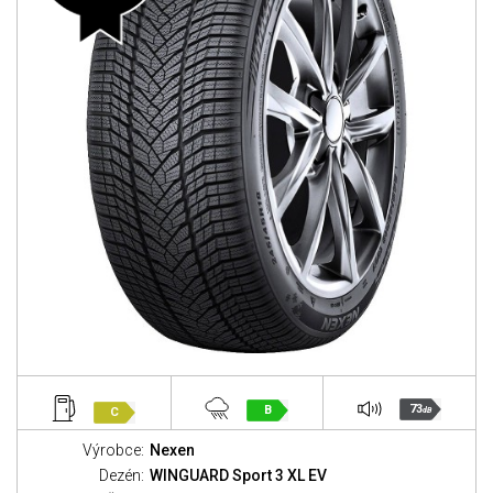
73
B
C
dB
Výrobce:
Nexen
Dezén:
WINGUARD Sport 3 XL EV