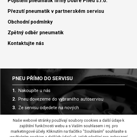
Pojištění pneumatik firmy Dobré Pneu s.r.o.
Přezutí pneumatik v partnerském servisu
Obchodní podmínky
Zpětný odběr pneumatik
Kontaktujte nás
PNEU PŘÍMO DO SERVISU
Nakoupíte u nás
Pneu dovezeme do vybraného autoservisu
Ze servisu odjedete na nových
Naše webové stránky používají soubory cookies a další údaje k
Spolupracujeme s více než 30 autoservisy
zajištění funkčnosti webu a s Vaším souhlasem i mj. pro
marketingové účely. Kliknutím na tlačítko "Souhlasím" souhlasíte s
využíváním cookies a dalších údajů vč. jejích předání pro zobrazení