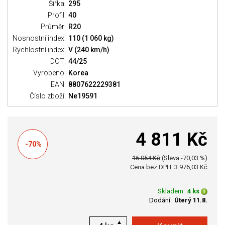
Šířka:
295
Profil:
40
Průměr:
R20
Nosnostní index:
110 (1 060 kg)
Rychlostní index:
V (240 km/h)
DOT:
44/25
Vyrobeno:
Korea
EAN:
8807622229381
Číslo zboží:
Ne19591
4 811 Kč
-70%
16 054 Kč
(Sleva -70,03 %)
Cena bez DPH: 3 976,03 Kč
Skladem:
4 ks
Dodání:
Úterý 11.8.