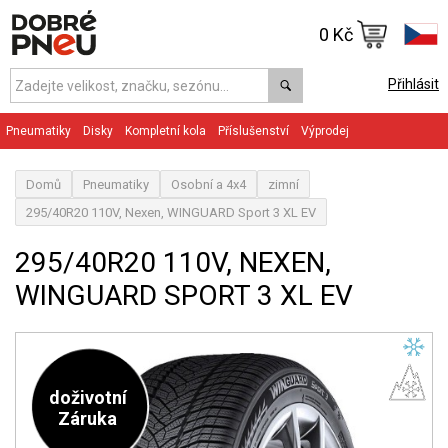
0 Kč
Přihlásit
Pneumatiky
Disky
Kompletní kola
Příslušenství
Výprodej
Domů
Pneumatiky
Osobní a 4x4
zimní
295/40R20 110V, Nexen, WINGUARD Sport 3 XL EV
295/40R20 110V, NEXEN,
WINGUARD SPORT 3 XL EV
doživotní
Záruka