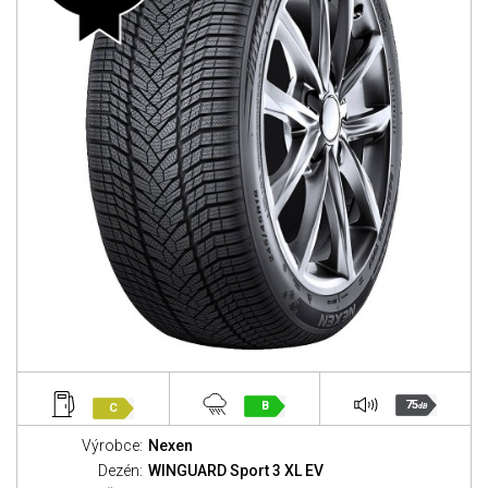
75
B
C
dB
Výrobce:
Nexen
Dezén:
WINGUARD Sport 3 XL EV