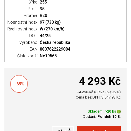
Šířka:
255
Profil:
35
Průměr:
R20
Nosnostní index:
97 (730 kg)
Rychlostní index:
W (270 km/h)
DOT:
44/25
Vyrobeno:
Česká republika
EAN:
8807622229084
Číslo zboží:
Ne19565
4 293 Kč
-69%
14 290 Kč
(Sleva -69,96 %)
Cena bez DPH: 3 547,93 Kč
Skladem:
>20 ks
Dodání:
Pondělí 10.8.