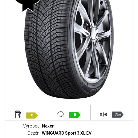
73
B
C
dB
Výrobce:
Nexen
Dezén:
WINGUARD Sport 3 XL EV