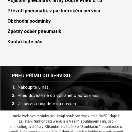
Pojištění pneumatik firmy Dobré Pneu s.r.o.
Přezutí pneumatik v partnerském servisu
Obchodní podmínky
Zpětný odběr pneumatik
Kontaktujte nás
PNEU PŘÍMO DO SERVISU
Nakoupíte u nás
Pneu dovezeme do vybraného autoservisu
Ze servisu odjedete na nových
Naše webové stránky používají soubory cookies a další údaje k
Spolupracujeme s více než 30 autoservisy
zajištění funkčnosti webu a s Vaším souhlasem i mj. pro
marketingové účely. Kliknutím na tlačítko "Souhlasím" souhlasíte s
využíváním cookies a dalších údajů vč. jejích předání pro zobrazení