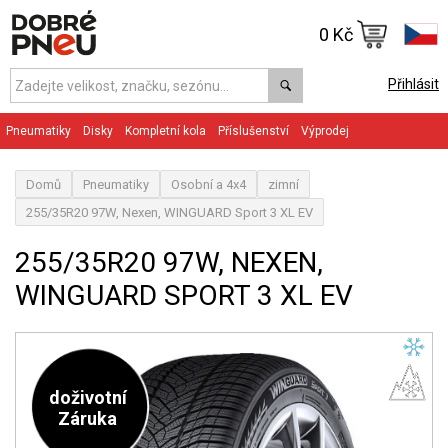
0 Kč
Přihlásit
Pneumatiky
Disky
Kompletní kola
Příslušenství
Výprodej
Domů
Pneumatiky
Osobní a 4x4
zimní
255/35R20 97W, Nexen, WINGUARD Sport 3 XL EV
255/35R20 97W, NEXEN,
WINGUARD SPORT 3 XL EV
doživotní
Záruka