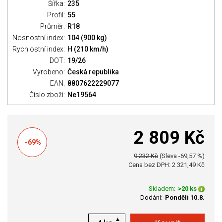
Šířka:
235
Profil:
55
Průměr:
R18
Nosnostní index:
104 (900 kg)
Rychlostní index:
H (210 km/h)
DOT:
19/26
Vyrobeno:
Česká republika
EAN:
8807622229077
Číslo zboží:
Ne19564
2 809 Kč
-69%
9 232 Kč
(Sleva -69,57 %)
Cena bez DPH: 2 321,49 Kč
Skladem:
>20 ks
Dodání:
Pondělí 10.8.