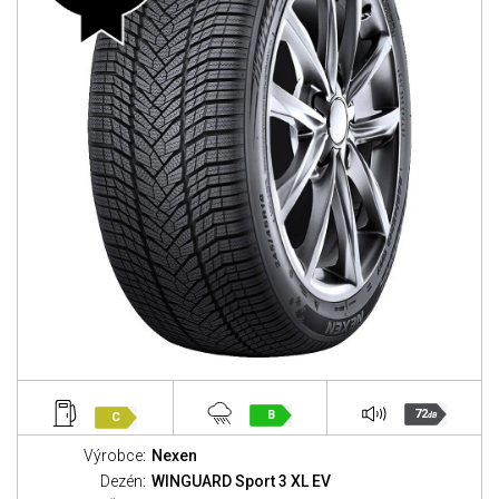
72
B
C
dB
Výrobce:
Nexen
Dezén:
WINGUARD Sport 3 XL EV