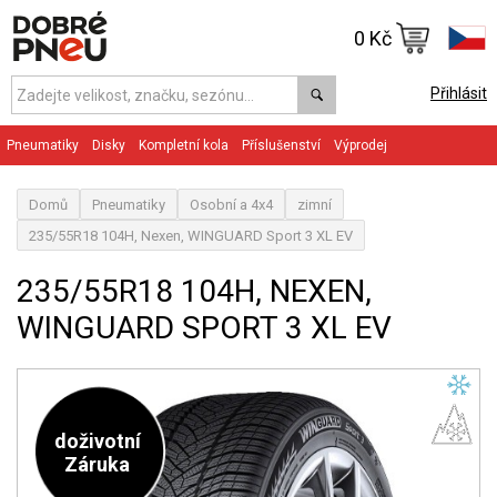
0 Kč
Přihlásit
Pneumatiky
Disky
Kompletní kola
Příslušenství
Výprodej
Domů
Pneumatiky
Osobní a 4x4
zimní
235/55R18 104H, Nexen, WINGUARD Sport 3 XL EV
235/55R18 104H, NEXEN,
WINGUARD SPORT 3 XL EV
doživotní
Záruka