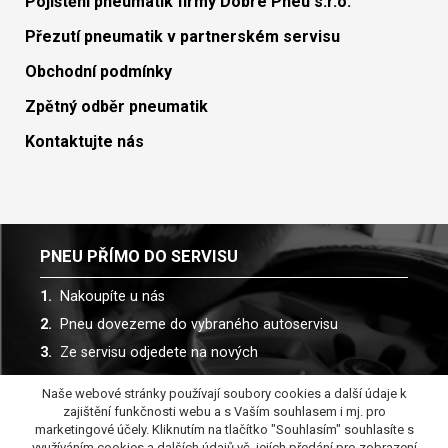
Pojištění pneumatik firmy Dobré Pneu s.r.o.
Přezutí pneumatik v partnerském servisu
Obchodní podmínky
Zpětný odběr pneumatik
Kontaktujte nás
PNEU PŘÍMO DO SERVISU
Nakoupíte u nás
Pneu dovezeme do vybraného autoservisu
Ze servisu odjedete na nových
Naše webové stránky používají soubory cookies a další údaje k
Spolupracujeme s více než 30 autoservisy
zajištění funkčnosti webu a s Vaším souhlasem i mj. pro
marketingové účely. Kliknutím na tlačítko "Souhlasím" souhlasíte s
využíváním cookies a dalších údajů vč. jejích předání pro zobrazení