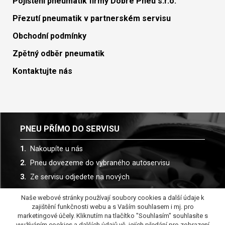
Pojištění pneumatik firmy Dobré Pneu s.r.o.
Přezutí pneumatik v partnerském servisu
Obchodní podmínky
Zpětný odběr pneumatik
Kontaktujte nás
PNEU PŘÍMO DO SERVISU
Nakoupíte u nás
Pneu dovezeme do vybraného autoservisu
Ze servisu odjedete na nových
Naše webové stránky používají soubory cookies a další údaje k
Spolupracujeme s více než 30 autoservisy
zajištění funkčnosti webu a s Vaším souhlasem i mj. pro
marketingové účely. Kliknutím na tlačítko "Souhlasím" souhlasíte s
využíváním cookies a dalších údajů vč. jejích předání pro zobrazení