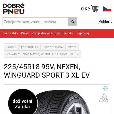
0 Kč
Přihlásit
Pneumatiky
Disky
Kompletní kola
Příslušenství
Výprodej
Domů
Pneumatiky
Osobní a 4x4
zimní
225/45R18 95V, Nexen, WINGUARD Sport 3 XL EV
225/45R18 95V, NEXEN,
WINGUARD SPORT 3 XL EV
doživotní
Záruka