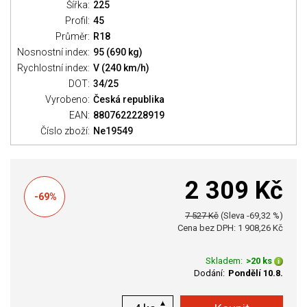
Šířka:
225
Profil:
45
Průměr:
R18
Nosnostní index:
95 (690 kg)
Rychlostní index:
V (240 km/h)
DOT:
34/25
Vyrobeno:
Česká republika
EAN:
8807622228919
Číslo zboží:
Ne19549
2 309 Kč
-69%
7 527 Kč
(Sleva -69,32 %)
Cena bez DPH: 1 908,26 Kč
Skladem:
>20 ks
Dodání:
Pondělí 10.8.