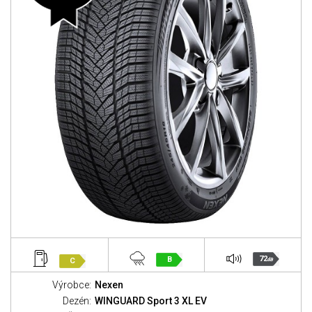
72
B
C
dB
Výrobce:
Nexen
Dezén:
WINGUARD Sport 3 XL EV