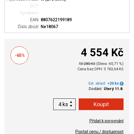
DOT:
Vyrobeno:
EAN:
8807622199189
Číslo zboží:
Ne18067
4 554 Kč
-65%
13 280 Kč
(Sleva -65,71 %)
Cena bez DPH: 3 763,64 Kč
Ext. sklad:
>20 ks
Dodání:
Úterý 11.8.
ks
Přidat k porovnání
Poptat cenu / dostupnost