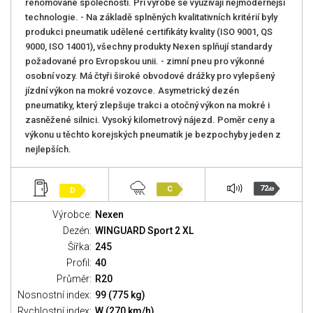
renomované společnosti. Při výrobě se využívají nejmodernější
technologie. - Na základě splněných kvalitativních kritérií byly
produkci pneumatik udělené certifikáty kvality (ISO 9001, QS
9000, ISO 14001), všechny produkty Nexen splňují standardy
požadované pro Evropskou unii. - zimní pneu pro výkonné
osobní vozy. Má čtyři široké obvodové drážky pro vylepšený
jízdní výkon na mokré vozovce. Asymetrický dezén
pneumatiky, který zlepšuje trakci a otočný výkon na mokré i
zasněžené silnici. Vysoký kilometrový nájezd. Poměr ceny a
výkonu u těchto korejských pneumatik je bezpochyby jeden z
nejlepších.
72
C
D
dB
Výrobce:
Nexen
Dezén:
WINGUARD Sport 2 XL
Šířka:
245
Profil:
40
Průměr:
R20
Nosnostní index:
99 (775 kg)
Rychlostní index:
W (270 km/h)