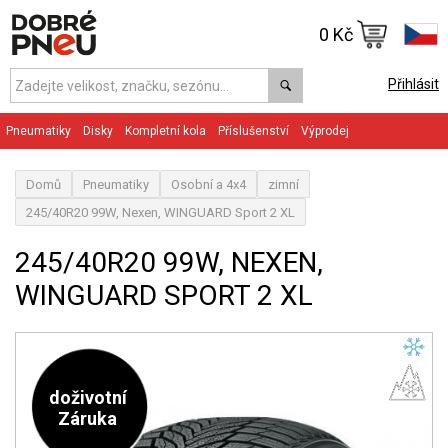
0 Kč
Přihlásit
Pneumatiky
Disky
Kompletní kola
Příslušenství
Výprodej
Domů
Pneumatiky
Osobní a 4x4
zimní
245/40R20 99W, Nexen, WINGUARD Sport 2 XL
245/40R20 99W, NEXEN,
WINGUARD SPORT 2 XL
doživotní
Záruka