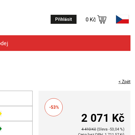
0 Kč
Přihlásit
odej
< Zpět
-53%
2 071 Kč
4 410 Kč
(Sleva -53,04 %)
Cena bez DPH: 1 711,57 Kč