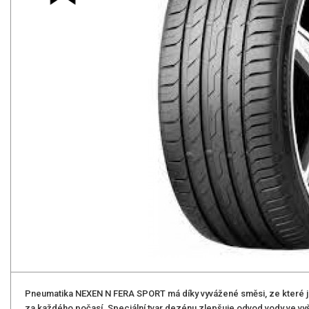
Pneumatika NEXEN N FERA SPORT má díky vyvážené směsi, ze které je
za každého počasí. Speciální tvar dezénu zlepšuje odvod vody ve vyšš