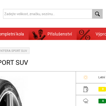
ompletní kola
Příslušenství
Výpr
, N'FERA SPORT SUV
SPORT SUV
Letní
D
A