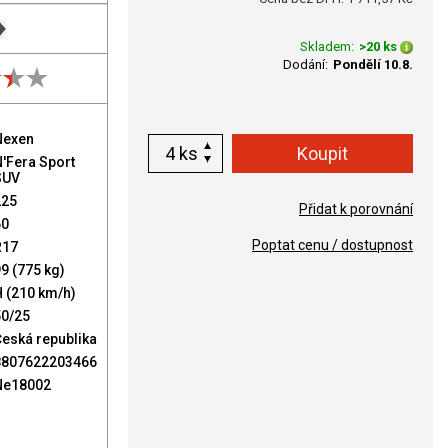
Skladem:
>20 ks
Dodání:
Pondělí 10.8.
Nexen
ks
'Fera Sport
SUV
225
Přidat k porovnání
60
Poptat cenu / dostupnost
R17
9 (775 kg)
 (210 km/h)
50/25
eská republika
8807622203466
Ne18002