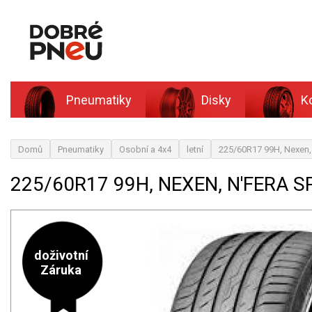
Pneumatiky
Disky
K
Domů
Pneumatiky
Osobní a 4x4
letní
225/60R17 99H, Nexen
225/60R17 99H, NEXEN, N'FERA 
doživotní
Záruka