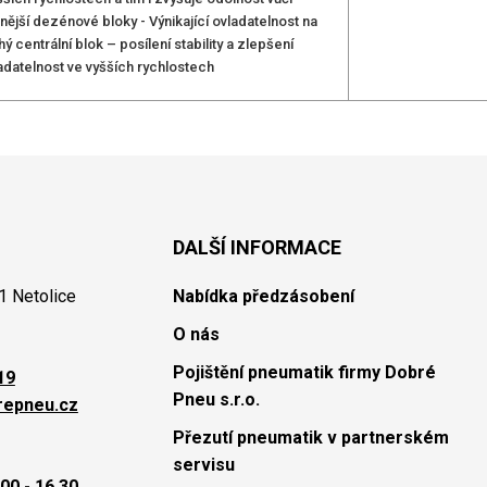
ější dezénové bloky - Výnikající ovladatelnost na
centrální blok – posílení stability a zlepšení
adatelnost ve vyšších rychlostech
DALŠÍ INFORMACE
1 Netolice
Nabídka předzásobení
O nás
Pojištění pneumatik firmy Dobré
19
Pneu s.r.o.
repneu.cz
Přezutí pneumatik v partnerském
servisu
00 - 16.30