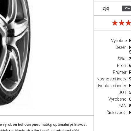
71
dB
Výrobce:
Dezén:
N
Šířka:
Profil:
Průměr:
Nosnostní index:
9
Rychlostní index:
H
DOT:
Vyrobeno:
Č
EAN:
Číslo zboží:
 vyroben běhoun pneumatiky, optimální přilnavost
ích rychlostech a tím i zvyšuje odolnost vůči