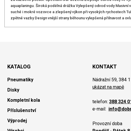
aquaplaningu. Široká podélná drážka Vylepšený odvod vody Masivní vn
suché i mokré vozovce a zlepšený výkon při vysokých rychostech Tuhý 
zpětné vazby Design vnější strany běhounu vylepšená přilnavost a ovl
KATALOG
KONTAKT
Pneumatiky
Nádražní 59, 384 1
ukázat na mapě
Disky
Kompletní kola
telefon:
388 324 0
e-mail:
info@dob
Příslušenství
Výprodej
Provozní doba
Výrobci
Pondělí - Pátek 8.