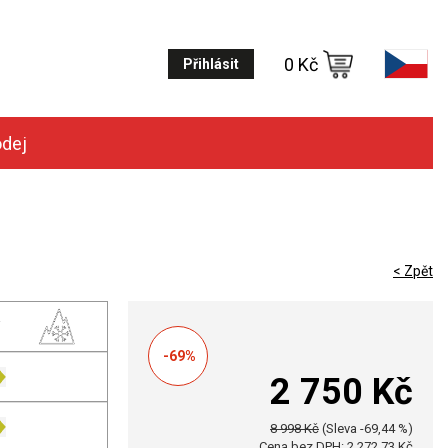
0 Kč
Přihlásit
odej
< Zpět
-69%
2 750 Kč
8 998 Kč
(Sleva -69,44 %)
Cena bez DPH: 2 272,73 Kč