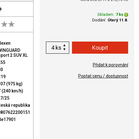
Skladem:
7 ks
Dodání:
Úterý 11.8.
Nexen
ks
WINGUARD
port 2 SUV XL
255
Přidat k porovnání
50
Poptat cenu / dostupnost
R19
07 (975 kg)
 (240 km/h)
27/25
eská republika
8807622200151
Ne17901