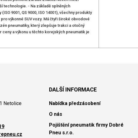
ší technologie. - Na základě splněných
lity (ISO 9001, QS 9000, ISO 14001), všechny produkty
u pro výkonné SUV vozy. Má čtyři široké obvodové
én pneumatiky, který zlepšuje trakci a otočný
r ceny a výkonu u těchto korejských pneumatik je
DALŠÍ INFORMACE
1 Netolice
Nabídka předzásobení
O nás
Pojištění pneumatik firmy Dobré
19
Pneu s.r.o.
repneu.cz