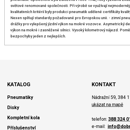
světové renomované společnosti. Při výrobě se využívají nejmoderněj
kvalitativních kritérií byly produkci pneumatik udělené certifikáty kva
Nexen splňují standardy požadované pro Evropskou unii. - zimní pne
drážky pro vylepšený jízdní výkon na mokré vozovce. Asymetrický dez
výkon na mokré i zasněžené silnici. Vysoký kilometrový nájezd. Pomě
bezpochyby jeden z nejlepších.
KATALOG
KONTAKT
Pneumatiky
Nádražní 59, 384 1
ukázat na mapě
Disky
Kompletní kola
telefon:
388 324 0
e-mail:
info@dob
Příslušenství