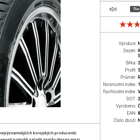
73
dB
Výrobce:
Dezén:
S
Šířka:
Profil:
Průměr:
Nosnostní index:
1
Rychlostní index:
V
DOT:
Vyrobeno:
Č
EAN:
Číslo zboží:
nejvýznamnějších korejských producentů
šeností pomohli zařadit značku Nexen mezi