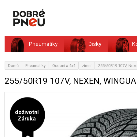
Pneumatiky
Disky
K
Domů
Pneumatiky
Osobní a 4x4
zimní
255/50R19 107V, Nex
255/50R19 107V, NEXEN, WINGUA
doživotní
Záruka