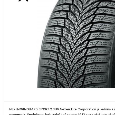
NEXEN WINGUARD SPORT 2 SUV Nexen Tire Corporation je jedním z 
pneumatik. Společnost byla založená v roce 1942, roky výzkumu zku