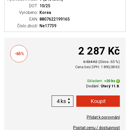
DOT:
10/25
Vyrobeno:
Korea
EAN:
8807622199165
Číslo zboží:
Ne17739
2 287 Kč
-65%
6 534 Kč
(Sleva -65 %)
Cena bez DPH: 1 890,08 Kč
Skladem:
>20 ks
Dodání:
Úterý 11.8.
ks
Přidat k porovnání
Poptat cenu / dostupnost