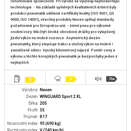
renomované společnosti. Při výrobě se využívají nejmodernější
technologie. - Na základě splněných kvalitativních kritérií byly
produkci pneumatik udělené certifikáty kvality (ISO 9001, QS
9000, ISO 14001), všechny produkty Nexen splňují standardy
požadované pro Evropskou unii. - zimní pneu pro výkonné
osobní vozy. Má čtyři široké obvodové drážky pro vylepšený
jízdní výkon na mokré vozovce. Asymetrický dezén
pneumatiky, který zlepšuje trakci a otočný výkon na mokré i
zasněžené silnici. Vysoký kilometrový nájezd. Poměr ceny a
výkonu u těchto korejských pneumatik je bezpochyby jeden z
nejlepších.
72
D
D
dB
Výrobce:
Nexen
Dezén:
WINGUARD Sport 2 XL
Šířka:
205
Profil:
55
Průměr:
R17
Nosnostní index:
95 (690 kg)
Rychlostní index:
V (240 km/h)