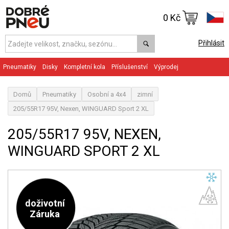
0 Kč
Přihlásit
Pneumatiky
Disky
Kompletní kola
Příslušenství
Výprodej
Domů
Pneumatiky
Osobní a 4x4
zimní
205/55R17 95V, Nexen, WINGUARD Sport 2 XL
205/55R17 95V, NEXEN,
WINGUARD SPORT 2 XL
doživotní
Záruka