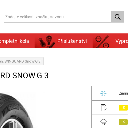
ompletní kola
Příslušenství
Výpr
xen, WINGUARD Snow'G 3
ARD SNOW'G 3
Zimní
D
C