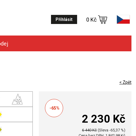
0 Kč
Přihlásit
odej
< Zpět
-65%
2 230 Kč
6 440 Kč
(Sleva -65,37 %)
Cena bez DPH: 1 842,98 Kč