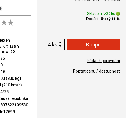
Skladem:
>20 ks
Dodání:
Úterý 11.8.
Nexen
ks
WINGUARD
Snow'G 3
235
Přidat k porovnání
60
Poptat cenu / dostupnost
R16
00 (800 kg)
 (210 km/h)
34/25
eská republika
8807622199530
Ne17699