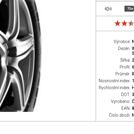
72
dB
Výrobce:
Dezén:
Šířka:
Profil:
Průměr:
Nosnostní index:
1
Rychlostní index:
H
DOT:
Vyrobeno:
Č
EAN:
Číslo zboží: