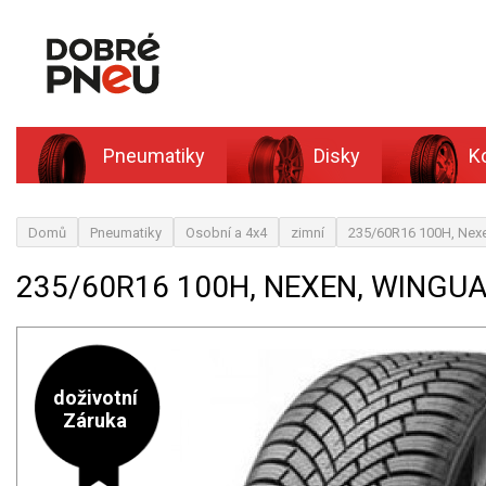
Pneumatiky
Disky
K
Domů
Pneumatiky
Osobní a 4x4
zimní
235/60R16 100H, Ne
235/60R16 100H, NEXEN, WINGU
doživotní
Záruka