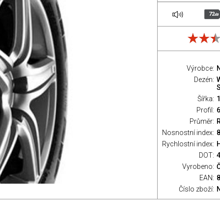
72
dB
Výrobce:
Dezén:
Šířka:
Profil:
Průměr:
Nosnostní index:
8
Rychlostní index:
H
DOT:
Vyrobeno:
Č
EAN:
Číslo zboží: