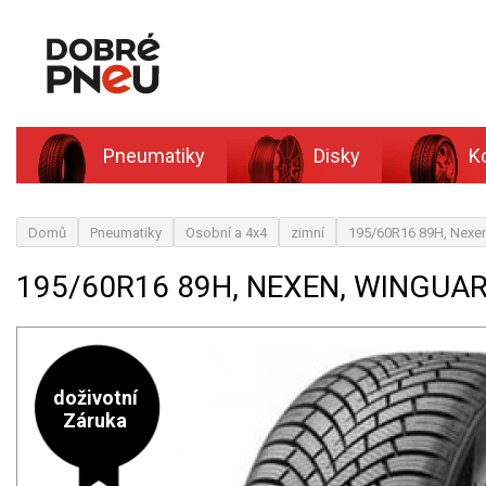
Pneumatiky
Disky
K
Domů
Pneumatiky
Osobní a 4x4
zimní
195/60R16 89H, Nex
195/60R16 89H, NEXEN, WINGUA
doživotní
Záruka