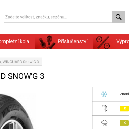
ompletní kola
Příslušenství
Výpr
en, WINGUARD Snow'G 3
RD SNOW'G 3
Zimní
D
C