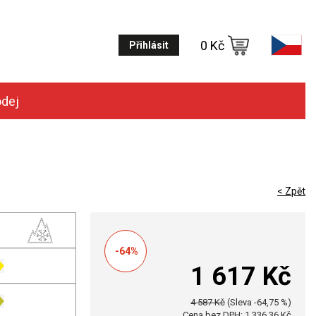
0 Kč
Přihlásit
odej
< Zpět
-64%
1 617 Kč
4 587 Kč
(Sleva -64,75 %)
Cena bez DPH: 1 336,36 Kč