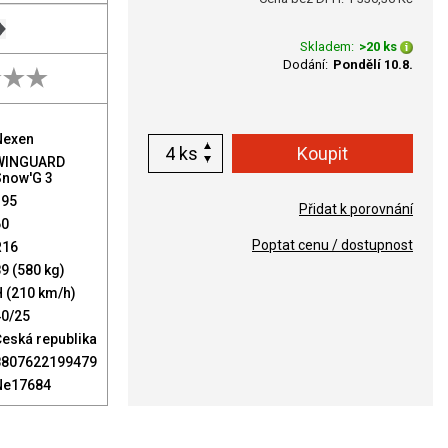
Skladem:
>20 ks
Dodání:
Pondělí 10.8.
Nexen
ks
WINGUARD
Snow'G 3
195
Přidat k porovnání
60
Poptat cenu / dostupnost
R16
9 (580 kg)
 (210 km/h)
40/25
eská republika
8807622199479
Ne17684