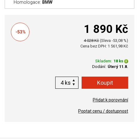
Homologace:
BMW
1 890 Kč
-53%
4 028 Kč
(Sleva -53,08 %)
Cena bez DPH: 1 561,98 Kč
Skladem:
18 ks
Dodání:
Úterý 11.8.
ks
Přidat k porovnání
Poptat cenu / dostupnost