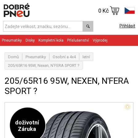
0 Kč
Přihlásit
Pneumatiky
Disky
Kompletní kola
Příslušenství
Výprodej
Domů
Pneumatiky
Osobní a 4x4
letní
205/65R16 95W, Nexen, N'FERA SPORT ?
205/65R16 95W, NEXEN, N'FERA
SPORT ?
doživotní
Záruka