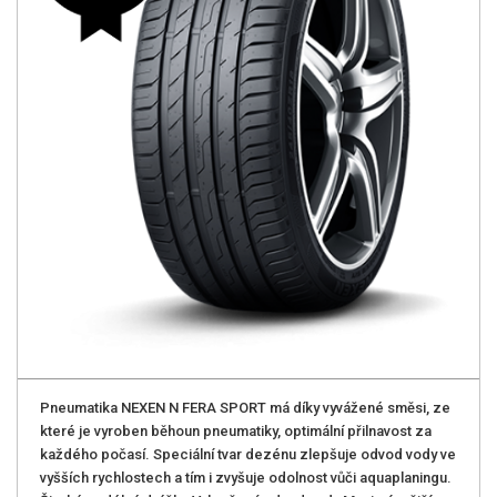
Pneumatika NEXEN N FERA SPORT má díky vyvážené směsi, ze
které je vyroben běhoun pneumatiky, optimální přilnavost za
každého počasí. Speciální tvar dezénu zlepšuje odvod vody ve
vyšších rychlostech a tím i zvyšuje odolnost vůči aquaplaningu.