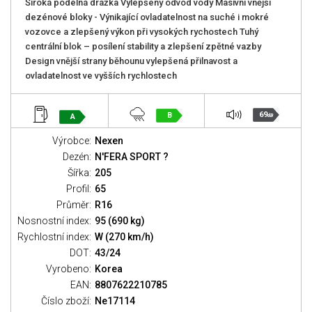
Široká podélná drážka Vylepšený odvod vody Masivní vnější
dezénové bloky - Výnikající ovladatelnost na suché i mokré
vozovce a zlepšený výkon při vysokých rychostech Tuhý
centrální blok – posílení stability a zlepšení zpětné vazby
Design vnější strany běhounu vylepšená přilnavost a
ovladatelnost ve vyšších rychlostech
69
B
A
dB
Výrobce:
Nexen
Dezén:
N'FERA SPORT ?
Šířka:
205
Profil:
65
Průměr:
R16
Nosnostní index:
95 (690 kg)
Rychlostní index:
W (270 km/h)
DOT:
43/24
Vyrobeno:
Korea
EAN:
8807622210785
Číslo zboží:
Ne17114