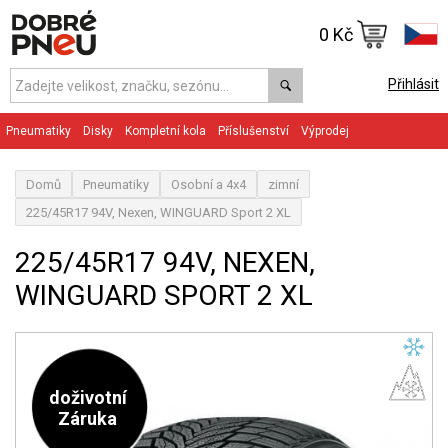
0 Kč
Přihlásit
Pneumatiky
Disky
Kompletní kola
Příslušenství
Výprodej
Domů
Pneumatiky
Osobní a 4x4
zimní
225/45R17 94V, Nexen, WINGUARD Sport 2 XL
225/45R17 94V, NEXEN,
WINGUARD SPORT 2 XL
doživotní
Záruka