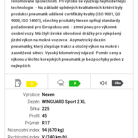
renomované společnosti. Při výrobě se využívají nejmodernější
technologie. - Na základě splněných kvalitativních kritérií byly
produkci pneumatik udělené certifikáty kvality (ISO 9001, QS
9000, ISO 14001), všechny produkty Nexen splňují standardy
požadované pro Evropskou unii. - zimní pneu pro výkonné
osobní vozy. Má čtyři široké obvodové drážky pro vylepšený
jízdní výkon na mokré vozovce. Asymetrický dezén
pneumatiky, který zlepšuje trakci a otočný výkon na mokré i
zasněžené silnici. Vysoký kilometrový nájezd. Poměr ceny a
výkonu u těchto korejských pneumatik je bezpochyby jeden z
nejlepších.
68
B
D
dB
Výrobce:
Nexen
Dezén:
WINGUARD Sport 2 XL
Šířka:
225
Profil:
45
Průměr:
R17
Nosnostní index:
94 (670 kg)
Rychlostní index:
V (240 km/h)