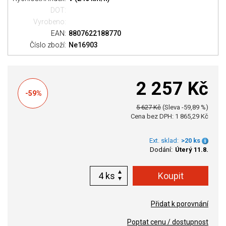
DOT:
Vyrobeno:
EAN:
8807622188770
Číslo zboží:
Ne16903
2 257 Kč
-59%
5 627 Kč
(Sleva -59,89 %)
Cena bez DPH: 1 865,29 Kč
Ext. sklad:
>20 ks
Dodání:
Úterý 11.8.
ks
Přidat k porovnání
Poptat cenu / dostupnost