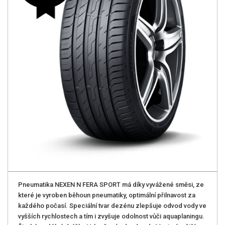
Pneumatika NEXEN N FERA SPORT má díky vyvážené směsi, ze
které je vyroben běhoun pneumatiky, optimální přilnavost za
každého počasí. Speciální tvar dezénu zlepšuje odvod vody ve
vyšších rychlostech a tím i zvyšuje odolnost vůči aquaplaningu.