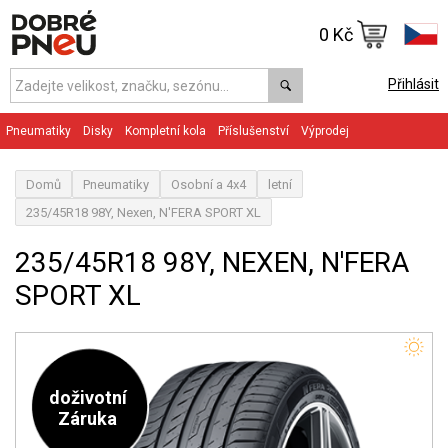
0 Kč
Přihlásit
Pneumatiky
Disky
Kompletní kola
Příslušenství
Výprodej
Domů
Pneumatiky
Osobní a 4x4
letní
235/45R18 98Y, Nexen, N'FERA SPORT XL
235/45R18 98Y, NEXEN, N'FERA
SPORT XL
doživotní
Záruka