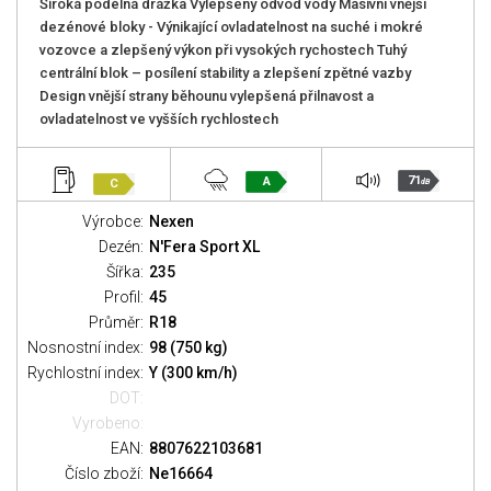
Široká podélná drážka Vylepšený odvod vody Masivní vnější
dezénové bloky - Výnikající ovladatelnost na suché i mokré
vozovce a zlepšený výkon při vysokých rychostech Tuhý
centrální blok – posílení stability a zlepšení zpětné vazby
Design vnější strany běhounu vylepšená přilnavost a
ovladatelnost ve vyšších rychlostech
71
A
C
dB
Výrobce:
Nexen
Dezén:
N'Fera Sport XL
Šířka:
235
Profil:
45
Průměr:
R18
Nosnostní index:
98 (750 kg)
Rychlostní index:
Y (300 km/h)
DOT:
Vyrobeno:
EAN:
8807622103681
Číslo zboží:
Ne16664