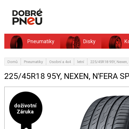
Pneumatiky
Disky
K
Domů
Pneumatiky
Osobní a 4x4
letní
225/45R18 95Y, Nexen,
225/45R18 95Y, NEXEN, N'FERA S
doživotní
Záruka