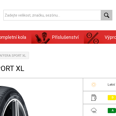
ompletní kola
Příslušenství
Výpr
 N'FERA SPORT XL
PORT XL
Letní
D
A