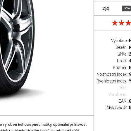
71
dB
Výrobce:
Dezén:
N
Šířka:
Profil:
Průměr:
Nosnostní index:
9
Rychlostní index:
Y
DOT:
Vyrobeno:
EAN:
Číslo zboží:
 vyroben běhoun pneumatiky, optimální přilnavost
ích rychlostech a tím i zvyšuje odolnost vůči