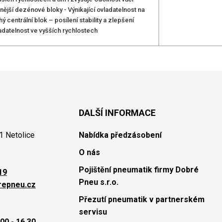
ější dezénové bloky - Výnikající ovladatelnost na
centrální blok – posílení stability a zlepšení
adatelnost ve vyšších rychlostech
DALŠÍ INFORMACE
1 Netolice
Nabídka předzásobení
O nás
Pojištění pneumatik firmy Dobré
19
Pneu s.r.o.
repneu.cz
Přezutí pneumatik v partnerském
servisu
00 - 16.30