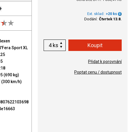
Ext. sklad:
>20 ks
Dodání:
Čtvrtek 13.8.
Nexen
ks
'Fera Sport XL
225
45
Přidat k porovnání
R18
Poptat cenu / dostupnost
5 (690 kg)
 (300 km/h)
8807622103698
Ne16663