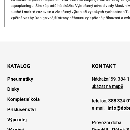
aquaplaningu. Široká podélná drážka Vylepšený odvod vody Masivní vn
suché i mokré vozovce a zlepšený výkon při vysokých rychostech Tuhý 
zpětné vazby Design vnější strany běhounu vylepšená přilnavost a ovl
KATALOG
KONTAKT
Pneumatiky
Nádražní 59, 384 1
ukázat na mapě
Disky
Kompletní kola
telefon:
388 324 0
e-mail:
info@dob
Příslušenství
Výprodej
Provozní doba
Výrobci
Pondělí - Pátek 8.