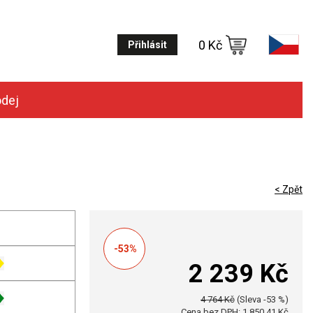
0 Kč
Přihlásit
odej
< Zpět
-53%
2 239 Kč
4 764 Kč
(Sleva -53 %)
Cena bez DPH: 1 850,41 Kč