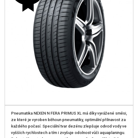
Pneumatika NEXEN N FERA PRIMUS XL má díky vyvážené směsi,
ze které je vyroben běhoun pneumatiky, optimální přilnavost za
každého počasí. Speciální tvar dezénu zlepšuje odvod vody ve
vyšších rychlostech a tím i zvyšuje odolnost vůči aquaplaningu.