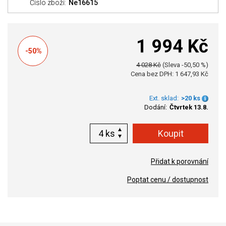
Číslo zboží:
Ne16615
1 994 Kč
-50%
4 028 Kč
(Sleva -50,50 %)
Cena bez DPH: 1 647,93 Kč
Ext. sklad:
>20 ks
Dodání:
Čtvrtek 13.8.
ks
Přidat k porovnání
Poptat cenu / dostupnost