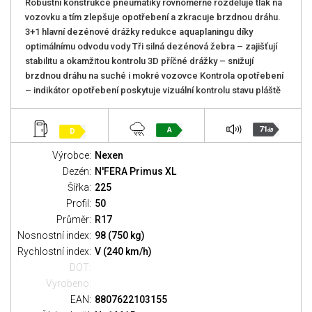
Robustní konstrukce pneumatiky rovnoměrně rozděluje tlak na
vozovku a tím zlepšuje opotřebení a zkracuje brzdnou dráhu.
3+1 hlavní dezénové drážky redukce aquaplaningu díky
optimálnímu odvodu vody Tři silná dezénová žebra – zajišťují
stabilitu a okamžitou kontrolu 3D příčné drážky – snižují
brzdnou dráhu na suché i mokré vozovce Kontrola opotřebení
– indikátor opotřebení poskytuje vizuální kontrolu stavu pláště
71
A
D
dB
Výrobce:
Nexen
Dezén:
N'FERA Primus XL
Šířka:
225
Profil:
50
Průměr:
R17
Nosnostní index:
98 (750 kg)
Rychlostní index:
V (240 km/h)
DOT:
Vyrobeno:
EAN:
8807622103155