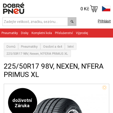
0 Kč
Přihlásit
Pneumatiky
Disky
Kompletní kola
Příslušenství
Výprodej
Domů
Pneumatiky
Osobní a 4x4
letní
225/50R17 98V, Nexen, N'FERA PRIMUS XL
225/50R17 98V, NEXEN, N'FERA
PRIMUS XL
doživotní
Záruka