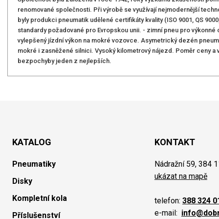
renomované společnosti. Při výrobě se využívají nejmodernější technolo
byly produkci pneumatik udělené certifikáty kvality (ISO 9001, QS 900
standardy požadované pro Evropskou unii. - zimní pneu pro výkonné 
vylepšený jízdní výkon na mokré vozovce. Asymetrický dezén pneumati
mokré i zasněžené silnici. Vysoký kilometrový nájezd. Poměr ceny a 
bezpochyby jeden z nejlepších.
KATALOG
KONTAKT
Pneumatiky
Nádražní 59, 384 1
ukázat na mapě
Disky
Kompletní kola
telefon:
388 324 0
e-mail:
info@dob
Příslušenství