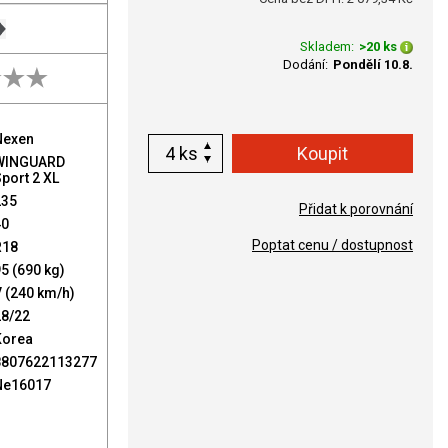
Skladem:
>20 ks
Dodání:
Pondělí 10.8.
Nexen
ks
WINGUARD
port 2 XL
235
Přidat k porovnání
40
Poptat cenu / dostupnost
R18
5 (690 kg)
 (240 km/h)
28/22
Korea
8807622113277
Ne16017