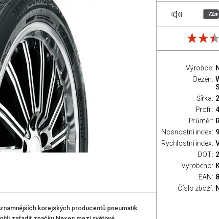
72
dB
Výrobce:
Dezén:
S
Šířka:
Profil:
Průměr:
Nosnostní index:
9
Rychlostní index:
V
DOT:
Vyrobeno:
EAN:
Číslo zboží:
znamnějších korejských producentů pneumatik.
ohli zařadit značku Nexen mezi světové