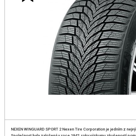
NEXEN WINGUARD SPORT 2 Nexen Tire Corporation je jedním z nejvý
Společnost byla založená v roce 1942, roky výzkumu zkušeností pom