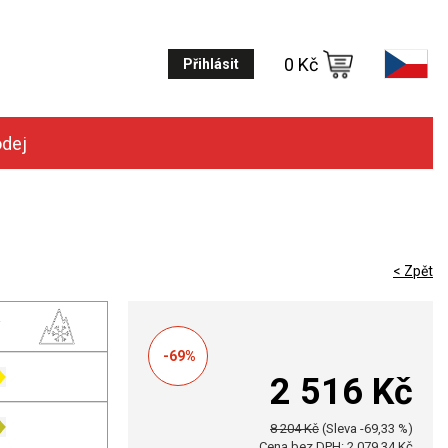
0 Kč
Přihlásit
odej
< Zpět
-69%
2 516 Kč
8 204 Kč
(Sleva -69,33 %)
Cena bez DPH: 2 079,34 Kč