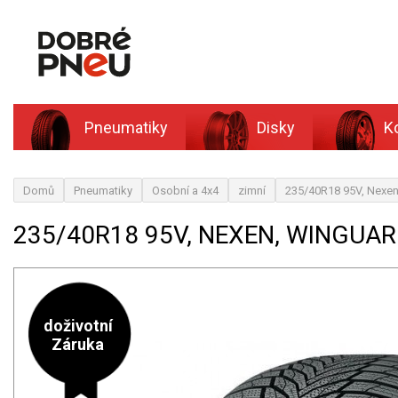
Pneumatiky
Disky
K
Domů
Pneumatiky
Osobní a 4x4
zimní
235/40R18 95V, Nexe
235/40R18 95V, NEXEN, WINGUAR
doživotní
Záruka