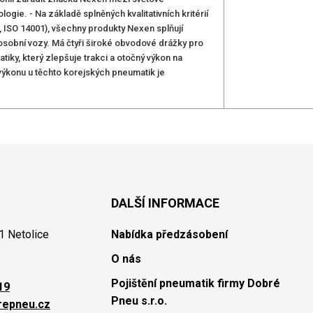
gie. - Na základě splněných kvalitativních kritérií
0, ISO 14001), všechny produkty Nexen splňují
osobní vozy. Má čtyři široké obvodové drážky pro
ky, který zlepšuje trakci a otočný výkon na
výkonu u těchto korejských pneumatik je
DALŠÍ INFORMACE
1 Netolice
Nabídka předzásobení
O nás
Pojištění pneumatik firmy Dobré
19
Pneu s.r.o.
repneu.cz