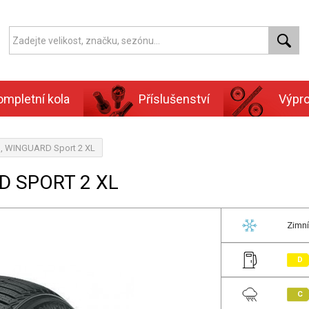
ompletní kola
Příslušenství
Výpr
n, WINGUARD Sport 2 XL
D SPORT 2 XL
Zimní
D
C