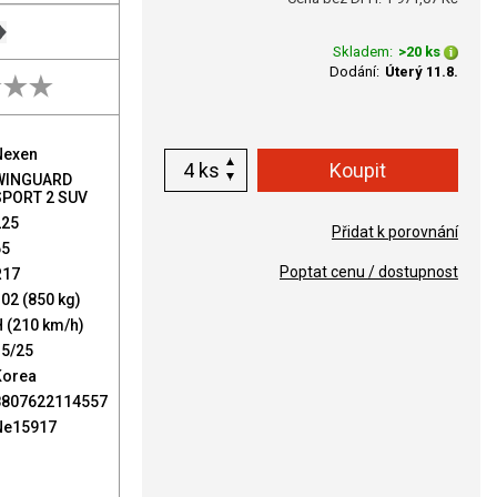
Skladem:
>20 ks
Dodání:
Úterý 11.8.
Nexen
ks
WINGUARD
SPORT 2 SUV
225
Přidat k porovnání
65
Poptat cenu / dostupnost
R17
02 (850 kg)
 (210 km/h)
15/25
Korea
8807622114557
Ne15917