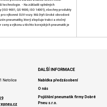
ší technologie. - Na základě splněných
lity (ISO 9001, QS 9000, ISO 14001), všechny produkty
u pro výkonné SUV vozy. Má čtyři široké obvodové
én pneumatiky, který zlepšuje trakci a otočný
r ceny a výkonu u těchto korejských pneumatik je
DALŠÍ INFORMACE
1 Netolice
Nabídka předzásobení
O nás
Pojištění pneumatik firmy Dobré
19
Pneu s.r.o.
repneu.cz