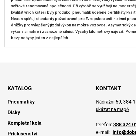
světové renomované společnosti. Při výrobě se využívají nejmoderněj
kvalitativních kritérií byly produkci pneumatik udělené certifikáty kva
Nexen splňují standardy požadované pro Evropskou unii. - zimní pne
drážky pro vylepšený jízdní výkon na mokré vozovce. Asymetrický dez
výkon na mokré i zasněžené silnici. Vysoký kilometrový nájezd. Pomě
bezpochyby jeden z nejlepších.
KATALOG
KONTAKT
Pneumatiky
Nádražní 59, 384 1
ukázat na mapě
Disky
Kompletní kola
telefon:
388 324 0
e-mail:
info@dob
Příslušenství