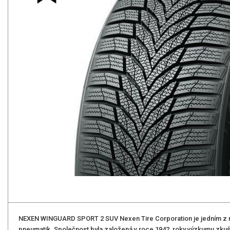
NEXEN WINGUARD SPORT 2 SUV Nexen Tire Corporation je jedním z 
pneumatik. Společnost byla založená v roce 1942, roky výzkumu zku