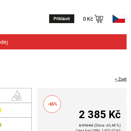
0 Kč
Přihlásit
odej
< Zpět
-65%
2 385 Kč
6 910 Kč
(Sleva -65,48 %)
Cena bez DPH: 1 971,07 Kč