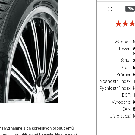
70
dB
Výrobce:
Dezén:
Šířka:
Profil:
Průměr:
Nosnostní index:
1
Rychlostní index:
H
DOT:
Vyrobeno:
EAN:
Číslo zboží:
nejvýznamnějších korejských producentů
šeností pomohli zařadit značku Nexen mezi