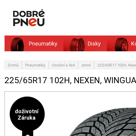
Pneumatiky
Disky
K
Domů
Pneumatiky
Osobní a 4x4
zimní
225/65R17 102H, Nex
225/65R17 102H, NEXEN, WINGU
doživotní
Záruka