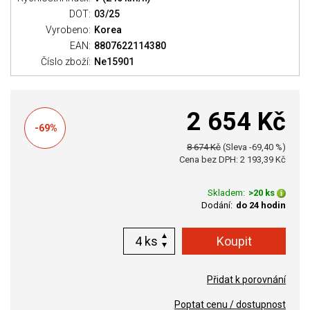
DOT:
03/25
Vyrobeno:
Korea
EAN:
8807622114380
Číslo zboží:
Ne15901
2 654 Kč
-69%
8 674 Kč
(Sleva -69,40 %)
Cena bez DPH: 2 193,39 Kč
Skladem:
>20 ks
Dodání:
do 24 hodin
ks
Přidat k porovnání
Poptat cenu / dostupnost