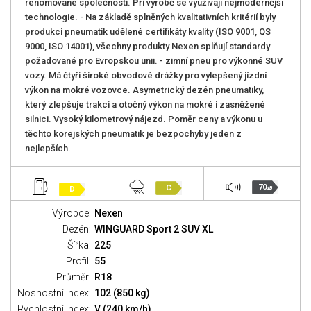
renomované společnosti. Při výrobě se využívají nejmodernější
technologie. - Na základě splněných kvalitativních kritérií byly
produkci pneumatik udělené certifikáty kvality (ISO 9001, QS
9000, ISO 14001), všechny produkty Nexen splňují standardy
požadované pro Evropskou unii. - zimní pneu pro výkonné SUV
vozy. Má čtyři široké obvodové drážky pro vylepšený jízdní
výkon na mokré vozovce. Asymetrický dezén pneumatiky,
který zlepšuje trakci a otočný výkon na mokré i zasněžené
silnici. Vysoký kilometrový nájezd. Poměr ceny a výkonu u
těchto korejských pneumatik je bezpochyby jeden z
nejlepších.
70
C
D
dB
Výrobce:
Nexen
Dezén:
WINGUARD Sport 2 SUV XL
Šířka:
225
Profil:
55
Průměr:
R18
Nosnostní index:
102 (850 kg)
Rychlostní index:
V (240 km/h)