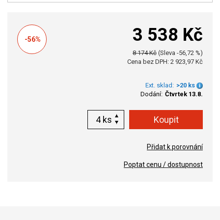
3 538 Kč
-56%
8 174 Kč
(Sleva -56,72 %)
Cena bez DPH: 2 923,97 Kč
Ext. sklad:
>20 ks
Dodání:
Čtvrtek 13.8.
ks
Přidat k porovnání
Poptat cenu / dostupnost