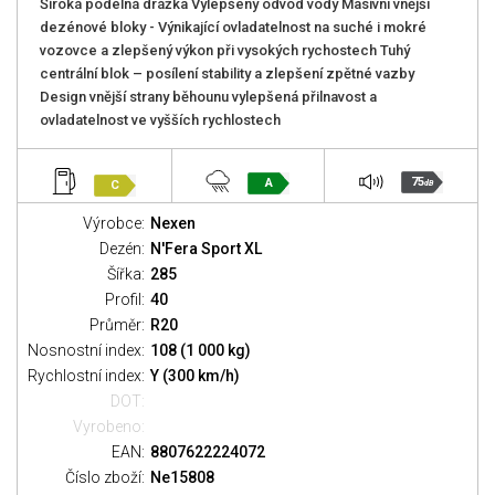
Široká podélná drážka Vylepšený odvod vody Masivní vnější
dezénové bloky - Výnikající ovladatelnost na suché i mokré
vozovce a zlepšený výkon při vysokých rychostech Tuhý
centrální blok – posílení stability a zlepšení zpětné vazby
Design vnější strany běhounu vylepšená přilnavost a
ovladatelnost ve vyšších rychlostech
75
A
C
dB
Výrobce:
Nexen
Dezén:
N'Fera Sport XL
Šířka:
285
Profil:
40
Průměr:
R20
Nosnostní index:
108 (1 000 kg)
Rychlostní index:
Y (300 km/h)
DOT:
Vyrobeno:
EAN:
8807622224072
Číslo zboží:
Ne15808