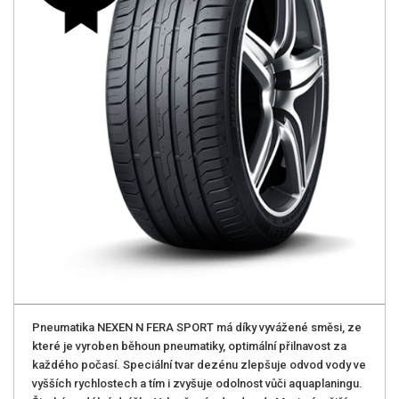
Pneumatika NEXEN N FERA SPORT má díky vyvážené směsi, ze
které je vyroben běhoun pneumatiky, optimální přilnavost za
každého počasí. Speciální tvar dezénu zlepšuje odvod vody ve
vyšších rychlostech a tím i zvyšuje odolnost vůči aquaplaningu.