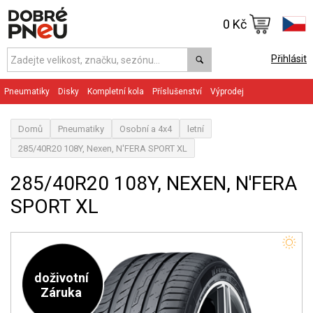
0 Kč
Přihlásit
Pneumatiky
Disky
Kompletní kola
Příslušenství
Výprodej
Domů
Pneumatiky
Osobní a 4x4
letní
285/40R20 108Y, Nexen, N'FERA SPORT XL
285/40R20 108Y, NEXEN, N'FERA
SPORT XL
doživotní
Záruka