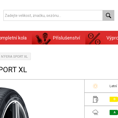
ompletní kola
Příslušenství
Výpr
, N'FERA SPORT XL
SPORT XL
Letní
D
A