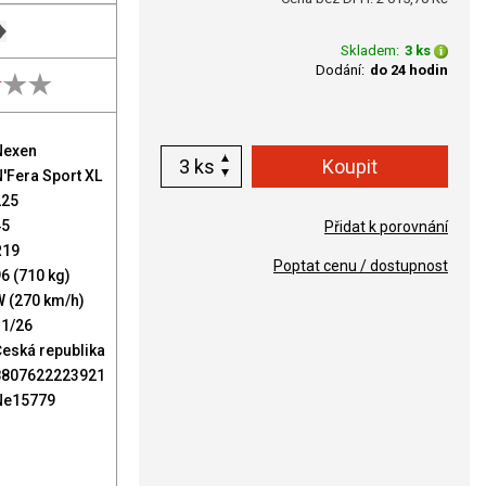
Skladem:
3 ks
Dodání:
do 24 hodin
Nexen
ks
'Fera Sport XL
225
45
Přidat k porovnání
R19
Poptat cenu / dostupnost
6 (710 kg)
W (270 km/h)
11/26
eská republika
8807622223921
Ne15779