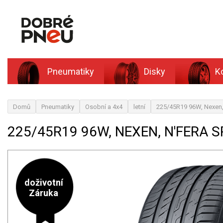
Pneumatiky
Disky
K
Domů
Pneumatiky
Osobní a 4x4
letní
225/45R19 96W, Nexen
225/45R19 96W, NEXEN, N'FERA 
doživotní
Záruka