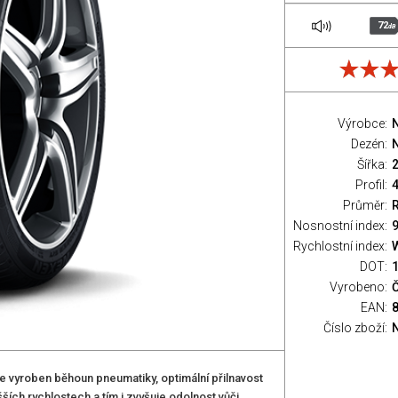
72
dB
Výrobce:
Dezén:
N
Šířka:
Profil:
Průměr:
Nosnostní index:
9
Rychlostní index:
DOT:
Vyrobeno:
Č
EAN:
Číslo zboží:
 vyroben běhoun pneumatiky, optimální přilnavost
ích rychlostech a tím i zvyšuje odolnost vůči