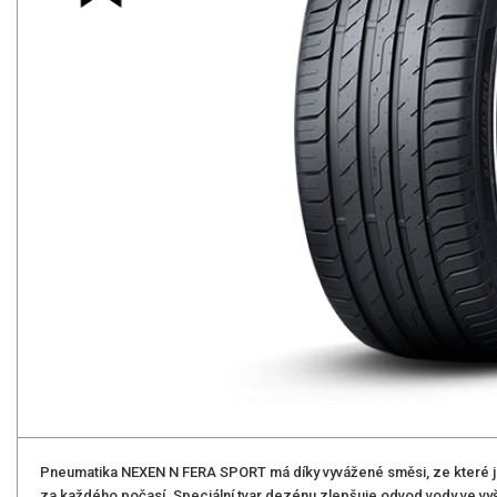
Pneumatika NEXEN N FERA SPORT má díky vyvážené směsi, ze které je
za každého počasí. Speciální tvar dezénu zlepšuje odvod vody ve vyšš