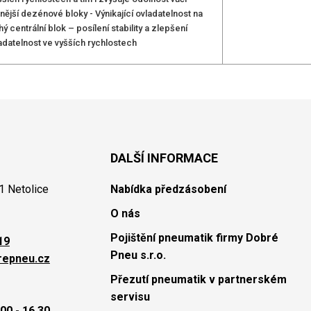
ější dezénové bloky - Výnikající ovladatelnost na
centrální blok – posílení stability a zlepšení
adatelnost ve vyšších rychlostech
DALŠÍ INFORMACE
1 Netolice
Nabídka předzásobení
O nás
Pojištění pneumatik firmy Dobré
19
Pneu s.r.o.
repneu.cz
Přezutí pneumatik v partnerském
servisu
00 - 16.30