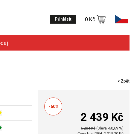
0 Kč
Přihlásit
odej
< Zpět
-60%
2 439 Kč
6 204 Kč
(Sleva -60,69 %)
Cena bez DPH: 2 015,70 Kč