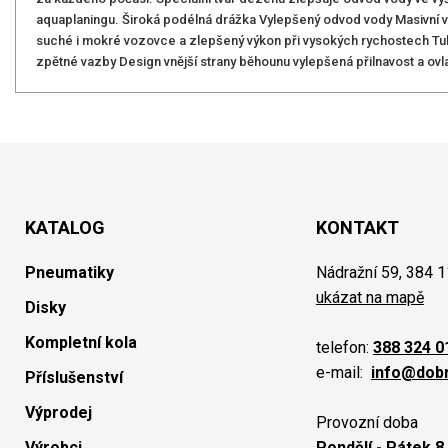
aquaplaningu. Široká podélná drážka Vylepšený odvod vody Masivní vn
suché i mokré vozovce a zlepšený výkon při vysokých rychostech Tuhý 
zpětné vazby Design vnější strany běhounu vylepšená přilnavost a ovl
KATALOG
KONTAKT
Pneumatiky
Nádražní 59, 384 1
ukázat na mapě
Disky
Kompletní kola
telefon:
388 324 0
e-mail:
info@dob
Příslušenství
Výprodej
Provozní doba
Výrobci
Pondělí - Pátek 8.