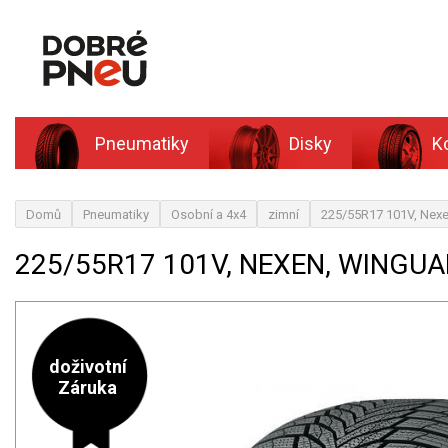
Pneumatiky
Disky
K
Domů
Pneumatiky
Osobní a 4x4
zimní
225/55R17 101V, Nex
225/55R17 101V, NEXEN, WINGUA
doživotní
Záruka