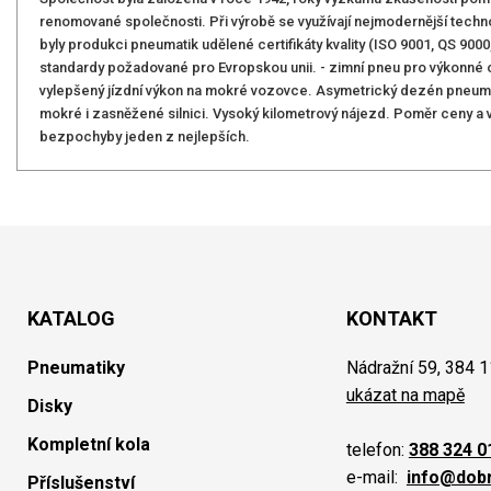
renomované společnosti. Při výrobě se využívají nejmodernější technolo
byly produkci pneumatik udělené certifikáty kvality (ISO 9001, QS 900
standardy požadované pro Evropskou unii. - zimní pneu pro výkonné 
vylepšený jízdní výkon na mokré vozovce. Asymetrický dezén pneumati
mokré i zasněžené silnici. Vysoký kilometrový nájezd. Poměr ceny a 
bezpochyby jeden z nejlepších.
KATALOG
KONTAKT
Pneumatiky
Nádražní 59, 384 1
ukázat na mapě
Disky
Kompletní kola
telefon:
388 324 0
e-mail:
info@dob
Příslušenství