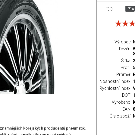
71
dB
Výrobce:
Dezén:
S
Šířka:
Profil:
Průměr:
Nosnostní index:
1
Rychlostní index:
V
DOT:
Vyrobeno:
EAN:
Číslo zboží:
znamnějších korejských producentů pneumatik.
ohli zařadit značku Nexen mezi světové