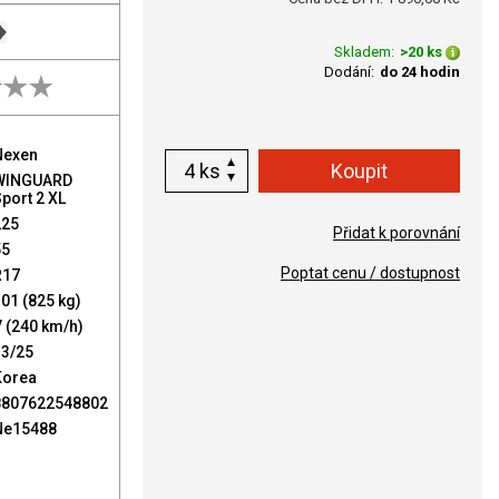
Skladem:
>20 ks
Dodání:
do 24 hodin
Nexen
ks
WINGUARD
port 2 XL
225
Přidat k porovnání
55
Poptat cenu / dostupnost
R17
01 (825 kg)
 (240 km/h)
13/25
Korea
8807622548802
Ne15488