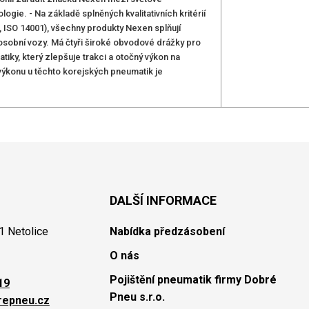
gie. - Na základě splněných kvalitativních kritérií
0, ISO 14001), všechny produkty Nexen splňují
osobní vozy. Má čtyři široké obvodové drážky pro
ky, který zlepšuje trakci a otočný výkon na
výkonu u těchto korejských pneumatik je
DALŠÍ INFORMACE
1 Netolice
Nabídka předzásobení
O nás
Pojištění pneumatik firmy Dobré
19
Pneu s.r.o.
repneu.cz