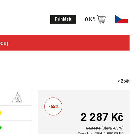
0 Kč
Přihlásit
odej
< Zpět
-65%
2 287 Kč
6 534 Kč
(Sleva -65 %)
Cena bez DPH: 1 890,08 Kč