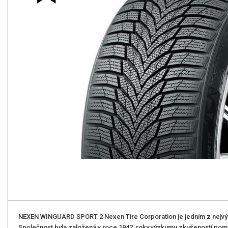
NEXEN WINGUARD SPORT 2 Nexen Tire Corporation je jedním z nejvý
Společnost byla založená v roce 1942, roky výzkumu zkušeností pom