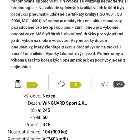
renomované společnosti. Při výrobě se využívají nejmodernější
technologie. - Na základě splněných kvalitativních kritérií byly
produkci pneumatik udělené certifikáty kvality (ISO 9001, QS
9000, ISO 14001), všechny produkty Nexen splňují standardy
požadované pro Evropskou unii. - zimní pneu pro výkonné
osobní vozy. Má čtyři široké obvodové drážky pro vylepšený
jízdní výkon na mokré vozovce. Asymetrický dezén
pneumatiky, který zlepšuje trakci a otočný výkon na mokré i
zasněžené silnici. Vysoký kilometrový nájezd. Poměr ceny a
výkonu u těchto korejských pneumatik je bezpochyby jeden z
nejlepších.
72
C
C
dB
Výrobce:
Nexen
Dezén:
WINGUARD Sport 2 XL
Šířka:
245
Profil:
50
Průměr:
R18
Nosnostní index:
104 (900 kg)
Rychlostní index:
V (240 km/h)