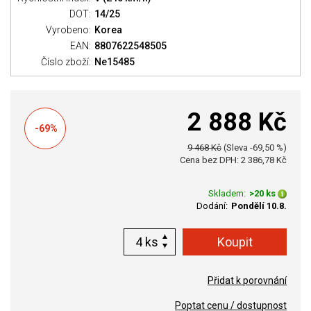
DOT:
14/25
Vyrobeno:
Korea
EAN:
8807622548505
Číslo zboží:
Ne15485
2 888 Kč
-69%
9 468 Kč
(Sleva -69,50 %)
Cena bez DPH: 2 386,78 Kč
Skladem:
>20 ks
Dodání:
Pondělí 10.8.
ks
Přidat k porovnání
Poptat cenu / dostupnost