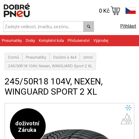
0 Kč
Přihlásit
Pneumatiky
Disky
Kompletní kola
Příslušenství
Výprodej
Domů
Pneumatiky
Osobní a 4x4
zimní
245/50R18 104V, Nexen, WINGUARD Sport 2 XL
245/50R18 104V, NEXEN,
WINGUARD SPORT 2 XL
doživotní
Záruka