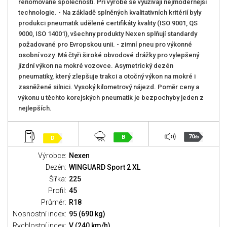
renomované společnosti. Při výrobě se využívají nejmodernější
technologie. - Na základě splněných kvalitativních kritérií byly
produkci pneumatik udělené certifikáty kvality (ISO 9001, QS
9000, ISO 14001), všechny produkty Nexen splňují standardy
požadované pro Evropskou unii. - zimní pneu pro výkonné
osobní vozy. Má čtyři široké obvodové drážky pro vylepšený
jízdní výkon na mokré vozovce. Asymetrický dezén
pneumatiky, který zlepšuje trakci a otočný výkon na mokré i
zasněžené silnici. Vysoký kilometrový nájezd. Poměr ceny a
výkonu u těchto korejských pneumatik je bezpochyby jeden z
nejlepších.
70
B
D
dB
Výrobce:
Nexen
Dezén:
WINGUARD Sport 2 XL
Šířka:
225
Profil:
45
Průměr:
R18
Nosnostní index:
95 (690 kg)
Rychlostní index:
V (240 km/h)