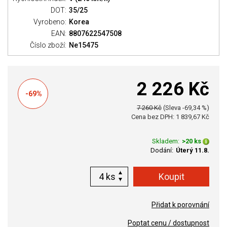
DOT:
35/25
Vyrobeno:
Korea
EAN:
8807622547508
Číslo zboží:
Ne15475
2 226 Kč
-69%
7 260 Kč
(Sleva -69,34 %)
Cena bez DPH: 1 839,67 Kč
Skladem:
>20 ks
Dodání:
Úterý 11.8.
ks
Přidat k porovnání
Poptat cenu / dostupnost