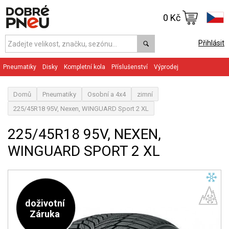
0 Kč
Přihlásit
Pneumatiky
Disky
Kompletní kola
Příslušenství
Výprodej
Domů
Pneumatiky
Osobní a 4x4
zimní
225/45R18 95V, Nexen, WINGUARD Sport 2 XL
225/45R18 95V, NEXEN,
WINGUARD SPORT 2 XL
doživotní
Záruka