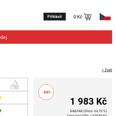
0 Kč
Přihlásit
odej
< Zpět
-64%
1 983 Kč
5 627 Kč
(Sleva -64,76 %)
Cena bez DPH: 1 638,84 Kč