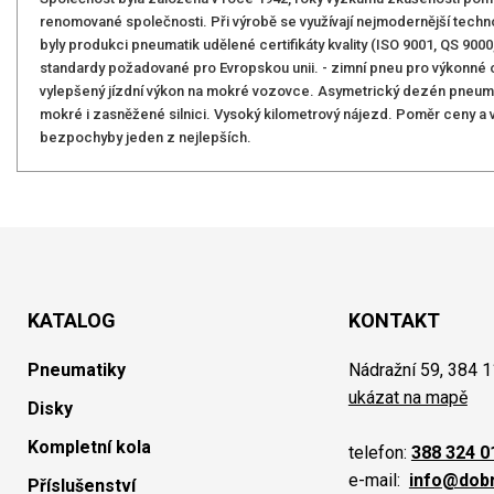
renomované společnosti. Při výrobě se využívají nejmodernější technolo
byly produkci pneumatik udělené certifikáty kvality (ISO 9001, QS 900
standardy požadované pro Evropskou unii. - zimní pneu pro výkonné 
vylepšený jízdní výkon na mokré vozovce. Asymetrický dezén pneumati
mokré i zasněžené silnici. Vysoký kilometrový nájezd. Poměr ceny a 
bezpochyby jeden z nejlepších.
KATALOG
KONTAKT
Pneumatiky
Nádražní 59, 384 1
ukázat na mapě
Disky
Kompletní kola
telefon:
388 324 0
e-mail:
info@dob
Příslušenství