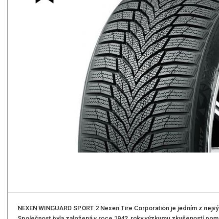
NEXEN WINGUARD SPORT 2 Nexen Tire Corporation je jedním z nejvý
Společnost byla založená v roce 1942, roky výzkumu zkušeností pom