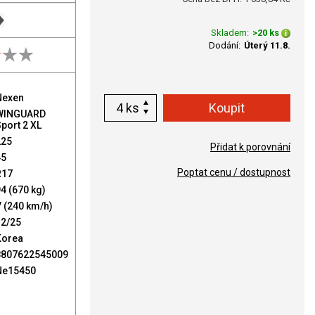
Skladem:
>20 ks
Dodání:
Úterý 11.8.
Nexen
ks
WINGUARD
port 2 XL
225
Přidat k porovnání
45
Poptat cenu / dostupnost
R17
4 (670 kg)
 (240 km/h)
32/25
Korea
8807622545009
Ne15450