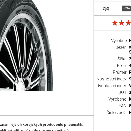
69
dB
Výrobce:
Dezén:
S
Šířka:
Profil:
Průměr:
Nosnostní index:
9
Rychlostní index:
V
DOT:
Vyrobeno:
EAN:
Číslo zboží:
znamnějších korejských producentů pneumatik.
ohli zařadit značku Nexen mezi světové