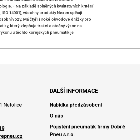
gie. - Na základě splněných kvalitativních kritérií
0, ISO 14001), všechny produkty Nexen splňují
osobní vozy. Má čtyři široké obvodové drážky pro
ky, který zlepšuje trakci a otočný výkon na
výkonu u těchto korejských pneumatik je
DALŠÍ INFORMACE
1 Netolice
Nabídka předzásobení
O nás
Pojištění pneumatik firmy Dobré
19
Pneu s.r.o.
repneu.cz