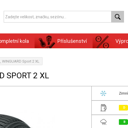
ompletní kola
Příslušenství
Výpr
n, WINGUARD Sport 2 XL
D SPORT 2 XL
Zimní
D
B