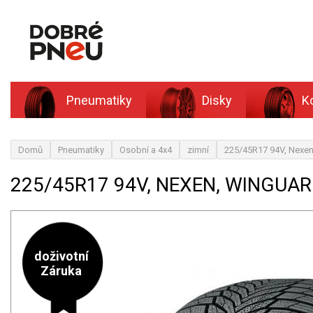
Pneumatiky
Disky
K
Domů
Pneumatiky
Osobní a 4x4
zimní
225/45R17 94V, Nexe
225/45R17 94V, NEXEN, WINGUAR
doživotní
Záruka