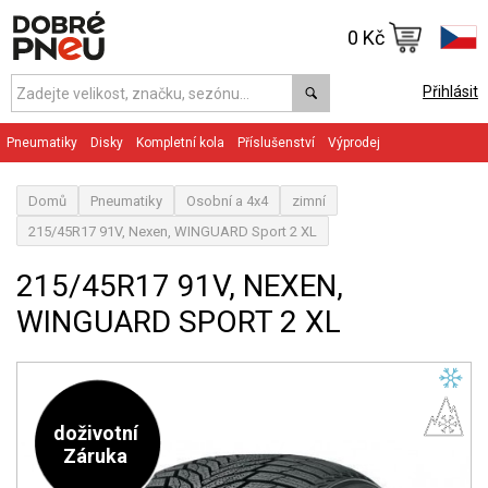
0 Kč
Přihlásit
Pneumatiky
Disky
Kompletní kola
Příslušenství
Výprodej
Domů
Pneumatiky
Osobní a 4x4
zimní
215/45R17 91V, Nexen, WINGUARD Sport 2 XL
215/45R17 91V, NEXEN,
WINGUARD SPORT 2 XL
doživotní
Záruka