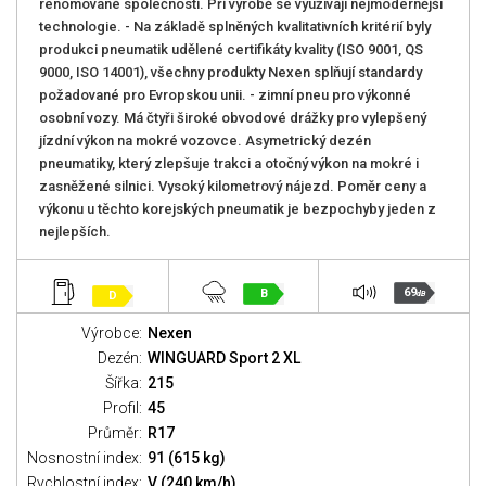
renomované společnosti. Při výrobě se využívají nejmodernější
technologie. - Na základě splněných kvalitativních kritérií byly
produkci pneumatik udělené certifikáty kvality (ISO 9001, QS
9000, ISO 14001), všechny produkty Nexen splňují standardy
požadované pro Evropskou unii. - zimní pneu pro výkonné
osobní vozy. Má čtyři široké obvodové drážky pro vylepšený
jízdní výkon na mokré vozovce. Asymetrický dezén
pneumatiky, který zlepšuje trakci a otočný výkon na mokré i
zasněžené silnici. Vysoký kilometrový nájezd. Poměr ceny a
výkonu u těchto korejských pneumatik je bezpochyby jeden z
nejlepších.
69
B
D
dB
Výrobce:
Nexen
Dezén:
WINGUARD Sport 2 XL
Šířka:
215
Profil:
45
Průměr:
R17
Nosnostní index:
91 (615 kg)
Rychlostní index:
V (240 km/h)