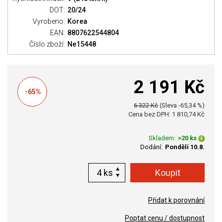
DOT:
20/24
Vyrobeno:
Korea
EAN:
8807622544804
Číslo zboží:
Ne15448
2 191 Kč
-65%
6 322 Kč
(Sleva -65,34 %)
Cena bez DPH: 1 810,74 Kč
Skladem:
>20 ks
Dodání:
Pondělí 10.8.
ks
Přidat k porovnání
Poptat cenu / dostupnost