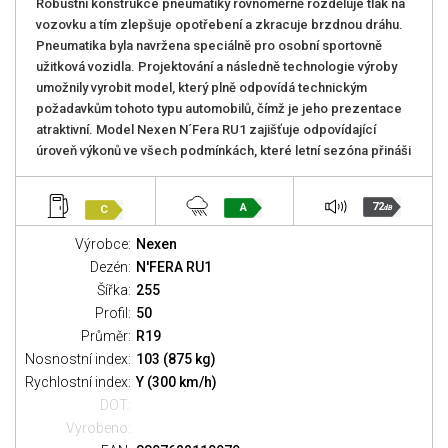
Robustní konstrukce pneumatiky rovnoměrně rozděluje tlak na
vozovku a tím zlepšuje opotřebení a zkracuje brzdnou dráhu.
Pneumatika byla navržena speciálně pro osobní sportovně
užitková vozidla. Projektování a následně technologie výroby
umožnily vyrobit model, který plně odpovídá technickým
požadavkům tohoto typu automobilů, čímž je jeho prezentace
atraktivní. Model Nexen N´Fera RU1 zajišťuje odpovídající
úroveň výkonů ve všech podmínkách, které letní sezóna přináši
72
A
C
dB
Výrobce:
Nexen
Dezén:
N'FERA RU1
Šířka:
255
Profil:
50
Průměr:
R19
Nosnostní index:
103 (875 kg)
Rychlostní index:
Y (300 km/h)
DOT:
Vyrobeno: