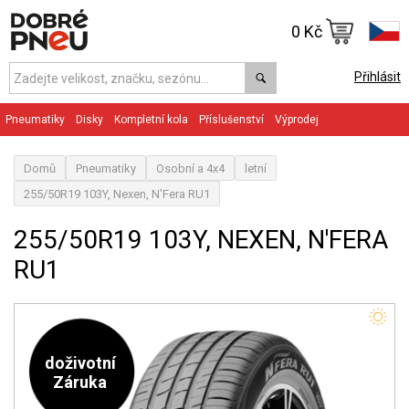
0 Kč
Přihlásit
Pneumatiky
Disky
Kompletní kola
Příslušenství
Výprodej
Domů
Pneumatiky
Osobní a 4x4
letní
255/50R19 103Y, Nexen, N'Fera RU1
255/50R19 103Y, NEXEN, N'FERA
RU1
doživotní
Záruka