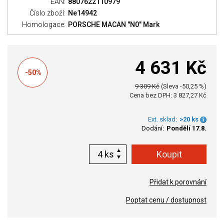
EAN:
8807622110979
Číslo zboží:
Ne14942
Homologace:
PORSCHE MACAN "N0" Mark
4 631 Kč
-50%
9 309 Kč
(Sleva -50,25 %)
Cena bez DPH: 3 827,27 Kč
Ext. sklad:
>20 ks
Dodání:
Pondělí 17.8.
ks
Přidat k porovnání
Poptat cenu / dostupnost