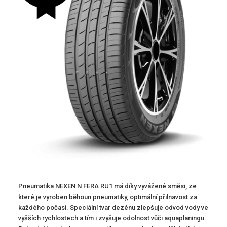
Pneumatika NEXEN N FERA RU1 má díky vyvážené směsi, ze
které je vyroben běhoun pneumatiky, optimální přilnavost za
každého počasí. Speciální tvar dezénu zlepšuje odvod vody ve
vyšších rychlostech a tím i zvyšuje odolnost vůči aquaplaningu.